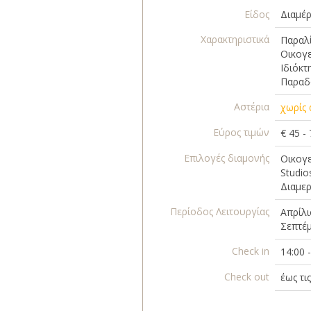
Είδος
Διαμέ
Χαρακτηριστικά
Παραλί
Οικογε
Ιδιόκτ
Παραδ
Αστέρια
χωρίς 
Εύρος τιμών
€ 45 -
Επιλογές διαμονής
Οικογε
Studio
Διαμερ
Περίοδος Λειτουργίας
Απρίλι
Σεπτέ
Check in
14:00 
Check out
έως τι