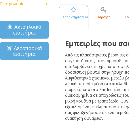
Γαστρονομία
Χαρακτηριστικά
Παροχές
Το
Ακτοπλοϊκά
εισιτήρια
Εμπειρίες που σα
Αεροπορικά
εισιτήρια
Από τις πλακόστρωτες βεράντες 
συγκροτήματος, στον αμμουδερό
απολαμβάνετε τα χρώματα του ηλι
δροσιστική βουτιά στην ήσυχη πα
Αμφιθεατρικά χτισμένο, μεταξύ β
λευκή οπτασία μέσα στο κυκλαδίτι
διαμερίσματα στο Sail Inn είναι 
διακοσμημένα σε αποχρώσεις του
μικρή κουζίνα με τραπεζαρία, ψυγε
εξοπλισμένα με κλιματισμό και τη
σας φιλοξενήσουν σε ένα περιβάλ
ανάκτηση δυνάμεων!