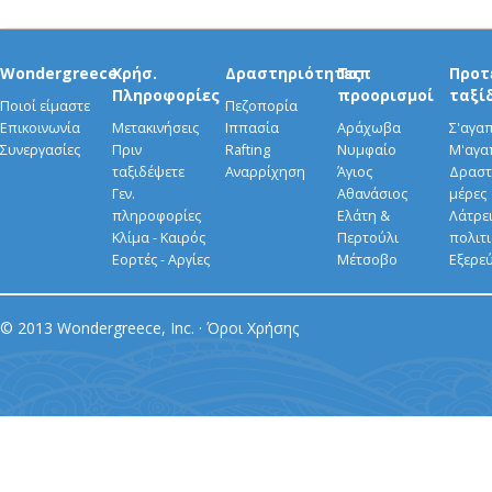
Wondergreece
Χρήσ.
Δραστηριότητες
Τοπ
Προτ
Πληροφορίες
προορισμοί
ταξί
Ποιοί είμαστε
Πεζοπορία
Επικοινωνία
Μετακινήσεις
Ιππασία
Αράχωβα
Σ'αγα
Συνεργασίες
Πριν
Rafting
Νυμφαίο
Μ'αγα
ταξιδέψετε
Αναρρίχηση
Άγιος
Δραστ
Γεν.
Αθανάσιος
μέρες
πληροφορίες
Ελάτη &
Λάτρει
Κλίμα - Καιρός
Περτούλι
πολιτ
Εορτές - Αργίες
Μέτσοβο
Εξερε
© 2013 Wondergreece, Inc. ·
Όροι Χρήσης