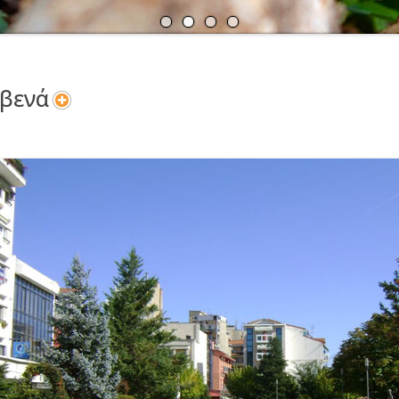
Α
Ν
εβενά