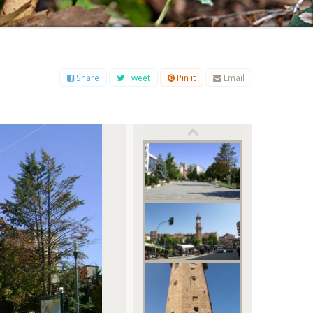
Β
Γ
Δ
Ε
Ζ
Η
Θ
Ι
Κ
Λ
Μ
Ξ
Ο
Π
Ρ
Σ
Τ
Υ
Φ
Χ
Ψ
Ω
Share
Tweet
Pin it
Email