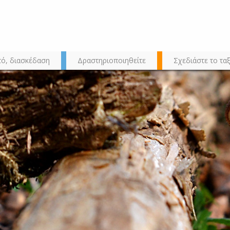
τό, διασκέδαση
Δραστηριοποιηθείτε
Σχεδιάστε το ταξ