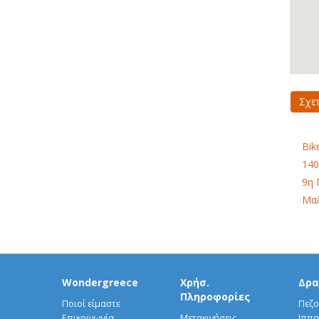
Σχε
Bik
140
9η 
Μαζ
Wondergreece
Χρήσ.
Δρα
Πληροφορίες
Ποιοί είμαστε
Πεζο
Επικοινωνία
Μετακινήσεις
Ιππα