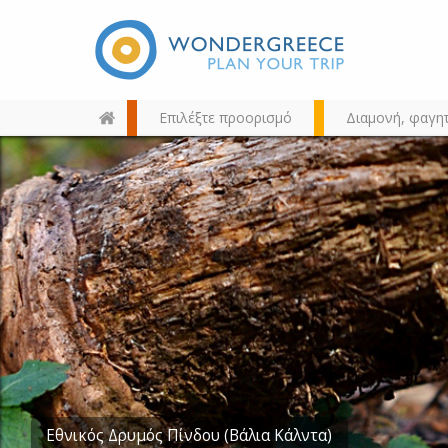
Επιλέξτε προορισμό
Διαμονή, φαγη
Διαλέξτε τον προορισμό σας
από τον χάρτη, την αναζήτηση
ή αλφαβητικά
Εθνικός Δρυμός Πίνδου (Βάλια Κάλντα)