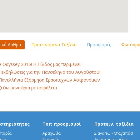
τικά Άρθρα
Προτεινόμενα Ταξίδια
Προσφορές
Φωτογραφ
e Odyssey 2016! H Πίνδος μας περιμένει!
 εκδηλώσεις για την Πανσέληνο του Αυγούστου!
Πανελλήνια Εξόρμηση Ερασιτεχνών Αστρονόμων
εύω μανιτάρια με ασφάλεια
στηριότητες
Τοπ προορισμοί
Προτειν. ταξίδια
πορία
Αράχωβα
Σ'αγαπώ - Μ'αγαπάς!
σία
Νυμφαίο
Δραστήριες μέρες