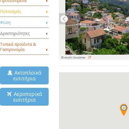
Προτεινόμενα
Πολιτισμός
Φύση
Δραστηριότητες
Τοπικά προϊόντα &
Γαστρονομία
© etschi bruckner
Ακτοπλοϊκά
εισιτήρια
Αεροπορικά
εισιτήρια