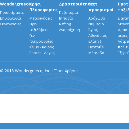
Wondergreece
Χρήσ.
Δραστηριότητες
Τοπ
Προτ
Πληροφορίες
προορισμοί
ταξί
Ποιοί είμαστε
Πεζοπορία
Επικοινωνία
Μετακινήσεις
Ιππασία
Αράχωβα
Σ'αγα
Συνεργασίες
Πριν
Rafting
Νυμφαίο
Μ'αγα
ταξιδέψετε
Αναρρίχηση
Άγιος
Δραστ
Γεν.
Αθανάσιος
μέρες
πληροφορίες
Ελάτη &
Λάτρει
Κλίμα - Καιρός
Περτούλι
πολιτ
Εορτές - Αργίες
Μέτσοβο
Εξερε
© 2013 Wondergreece, Inc. ·
Όροι Χρήσης