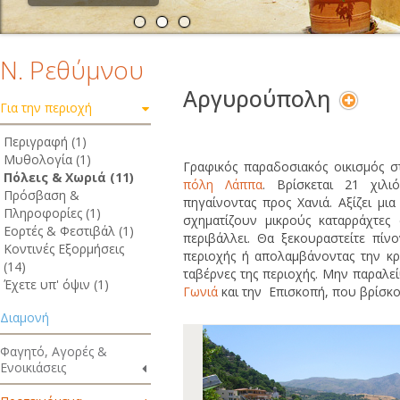
Ν. Ρεθύμνου
Αργυρούπολη
Για την περιοχή
Περιγραφή (1)
Μυθολογία (1)
Γραφικός παραδοσιακός οικισμός 
Πόλεις & Χωριά (11)
πόλη Λάππα
. Βρίσκεται 21 χι
Πρόσβαση &
πηγαίνοντας προς Χανιά. Αξίζει μι
Πληροφορίες (1)
σχηματίζουν μικρούς καταρράχτε
Εορτές & Φεστιβάλ (1)
περιβάλλει. Θα ξεκουραστείτε πίν
Κοντινές Εξορμήσεις
περιοχής ή απολαμβάνοντας την κρη
(14)
ταβέρνες της περιοχής. Μην παραλε
Έχετε υπ' όψιν (1)
Γωνιά
και την Επισκοπή, που βρίσκο
Διαμονή
Φαγητό, Αγορές &
Ενοικιάσεις