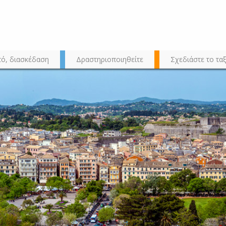
τό, διασκέδαση
Δραστηριοποιηθείτε
Σχεδιάστε το ταξ