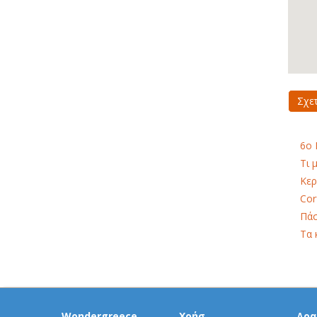
Σχε
6o 
Τι 
Κερ
Cor
Πάσ
Τα 
Wondergreece
Χρήσ.
Δρα