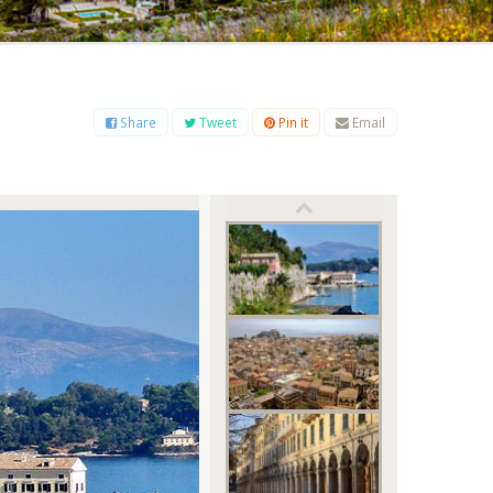
Β
Γ
Δ
Ε
Ζ
Η
Θ
Ι
Κ
Λ
Μ
Ξ
Ο
Π
Ρ
Σ
Τ
Υ
Φ
Χ
Ψ
Ω
Share
Tweet
Pin it
Email