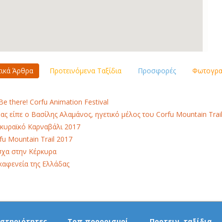
τικά Άρθρα
Προτεινόμενα Ταξίδια
Προσφορές
Φωτογραφ
Be there! Corfu Animation Festival
μας είπε ο Βασίλης Αλαμάνος, ηγετικό μέλος του Corfu Mountain Trail
κυραϊκό Καρναβάλι 2017
fu Mountain Trail 2017
χα στην Κέρκυρα
καφενεία της Ελλάδας
στηριότητες
Τοπ προορισμοί
Προτειν. ταξίδια