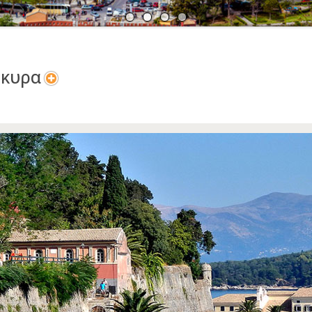
Α
Ν
ρκυρα