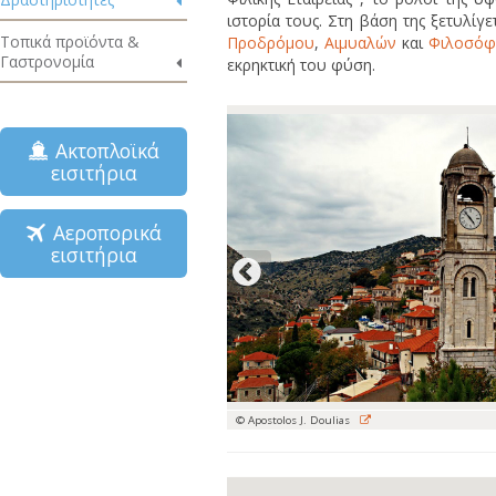
ιστορία τους. Στη βάση της ξετυλίγε
Τοπικά προϊόντα &
Προδρόμου
,
Αιμυαλών
και
Φιλοσόφ
Γαστρονομία
εκρηκτική του φύση.
Ακτοπλοϊκά
εισιτήρια
Αεροπορικά
εισιτήρια
© Apostolos J. Doulias