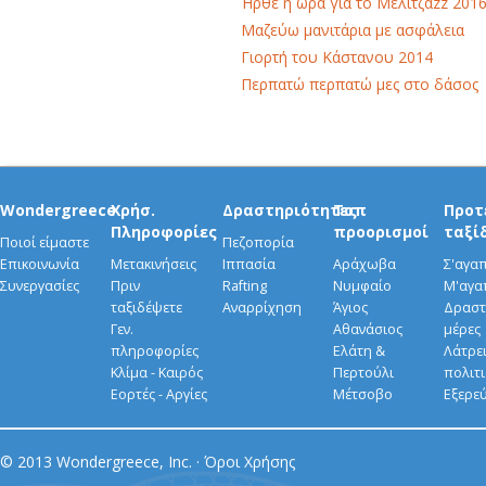
Ήρθε η ώρα για το Μελιτζάzz 201
Μαζεύω μανιτάρια με ασφάλεια
Γιορτή του Κάστανου 2014
Περπατώ περπατώ μες στο δάσος
Wondergreece
Χρήσ.
Δραστηριότητες
Τοπ
Προτ
Πληροφορίες
προορισμοί
ταξί
Ποιοί είμαστε
Πεζοπορία
Επικοινωνία
Μετακινήσεις
Ιππασία
Αράχωβα
Σ'αγα
Συνεργασίες
Πριν
Rafting
Νυμφαίο
Μ'αγα
ταξιδέψετε
Αναρρίχηση
Άγιος
Δραστ
Γεν.
Αθανάσιος
μέρες
πληροφορίες
Ελάτη &
Λάτρει
Κλίμα - Καιρός
Περτούλι
πολιτ
Εορτές - Αργίες
Μέτσοβο
Εξερε
© 2013 Wondergreece, Inc. ·
Όροι Χρήσης