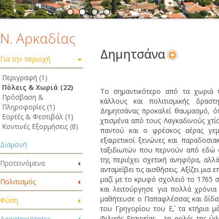
Ν. Αρκαδίας
Δημητσάνα
Για την περιοχή
Περιγραφή (1)
Πόλεις & Χωριά (22)
Το σημαντικότερο από τα χωριά τ
Πρόσβαση &
κάλλους και πολιτισμικής δραστ
Πληροφορίες (1)
Δημητσάνας προκαλεί θαυμασμό, όπ
Εορτές & Φεστιβάλ (1)
χτισμένα από τους Λαγκαδινούς χτί
Κοντινές Εξορμήσεις (8)
παντού και ο φρέσκος αέρας γεμί
εξαιρετικοί ξενώνες και παραδοσια
Διαμονή
ταξιδιωτών που περνούν από εδώ 
της περιέχει σχετική ανηφόρα, αλλά
Προτεινόμενα
ανταμείβει τις αισθήσεις. Αξίζει μια
μαζί με το κρυφό σχολειό το 1765
Πολιτισμός
και λειτούργησε για πολλά χρόνια
μαθήτευσε ο Παπαφλέσσας και δίδα
Φύση
του Γρηγορίου του Ε΄, τα κτήρια 
Φιλικής Εταιρείας , το ρολόι της 
Δραστηριότητες