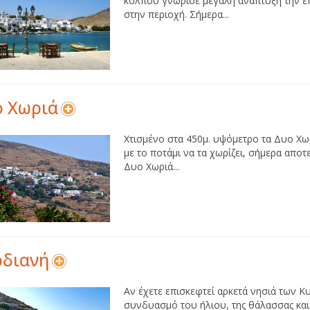
κόλπου γνώρισε μεγάλη ανάπτυξη την ε
στην περιοχή. Σήμερα...
ο Χωριά
Χτισμένο στα 450μ. υψόμετρο τα Δυο Χω
με το ποτάμι να τα χωρίζει, σήμερα αποτ
Δυο Χωριά...
ρδιανή
Αν έχετε επισκεφτεί αρκετά νησιά των Κυ
συνδυασμό του ήλιου, της θάλασσας και 