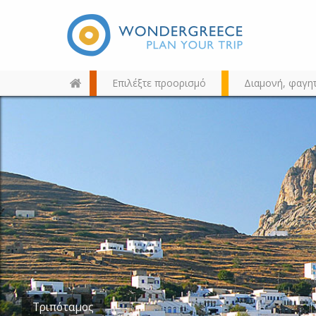
Επιλέξτε προορισμό
Διαμονή, φαγη
Διαλέξτε τον προορισμό σας
από τον χάρτη, την αναζήτηση
ή αλφαβητικά
Τριπόταμος