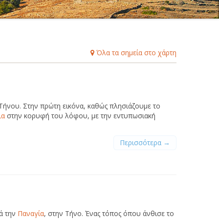
Β
Γ
Δ
Ε
Ζ
Η
Θ
Ι
Κ
Λ
Μ
Ξ
Ο
Π
Ρ
Σ
Τ
Υ
Φ
Χ
Ψ
Ω
Όλα τα σημεία στο χάρτη
 Τήνου. Στην πρώτη εικόνα, καθώς πλησιάζουμε το
ια
στην κορυφή του λόφου, με την εντυπωσιακή
Περισσότερα →
τά την
Παναγία
, στην Τήνο. Ένας τόπος όπου άνθισε το