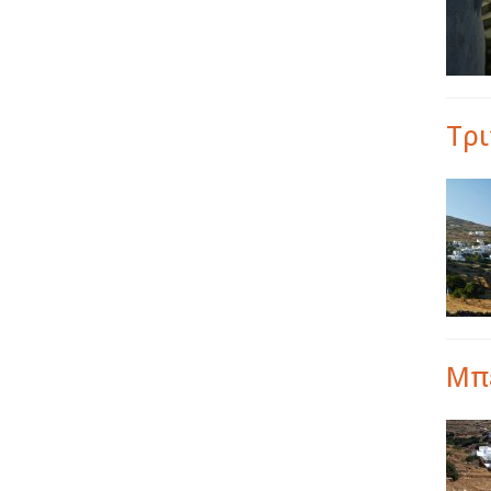
Τρ
Μπ