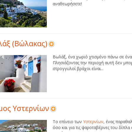
αναθεωρήσετε!
άξ (Βώλακας)
Βωλάξ, ένα χωριό χτισμένο πάνω σε ένα
Πλησιάζοντας την περιοχή αυτή δεν μπο
στρογγυλοί βράχοι είναι...
μος Υστερνίων
Το επίνειο των
Υστερνίων
, ένας παραθα
όσο και για τις ψαροταβέρνες του δίπλ