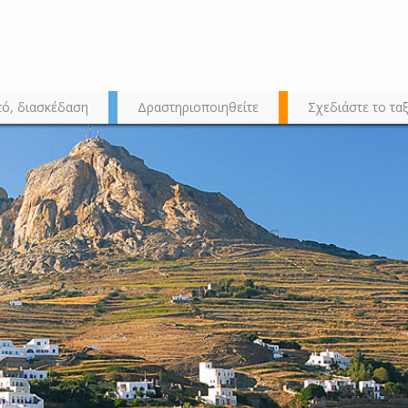
τό, διασκέδαση
Δραστηριοποιηθείτε
Σχεδιάστε το ταξ