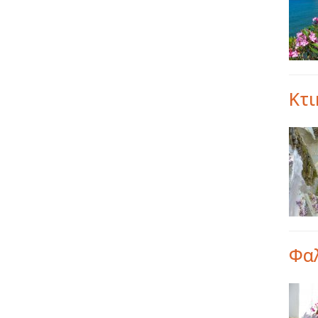
Κτι
Φα