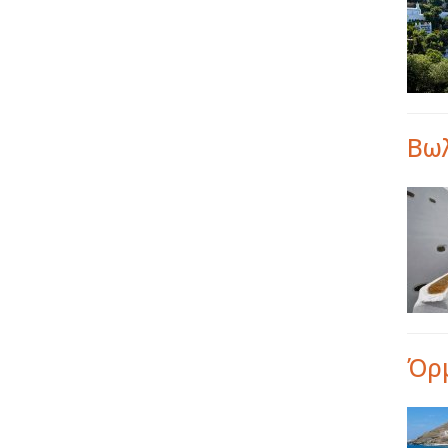
Βωλ
Όρ