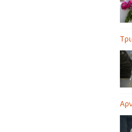
Τρ
Αρ