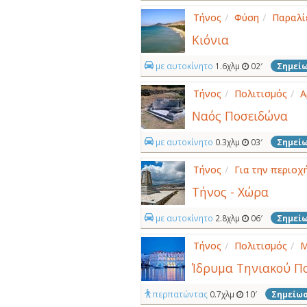
Τήνος
/
Φύση
/
Παραλί
Κιόνια
με αυτοκίνητο
1.6χλμ
02′
Σημεί
Τήνος
/
Πολιτισμός
/
Α
Ναός Ποσειδώνα
με αυτοκίνητο
0.3χλμ
03′
Σημεί
Τήνος
/
Για την περιοχ
Τήνος - Χώρα
με αυτοκίνητο
2.8χλμ
06′
Σημεί
Τήνος
/
Πολιτισμός
/
Μ
Ίδρυμα Τηνιακού Π
περπατώντας
0.7χλμ
10′
Σημείω