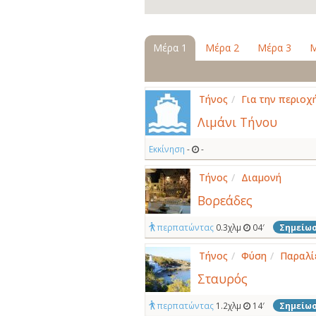
Μέρα 1
Μέρα 2
Μέρα 3
Μ
Τήνος
/
Για την περιοχ
Λιμάνι Τήνου
Εκκίνηση
-
-
Τήνος
/
Διαμονή
Βορεάδες
περπατώντας
0.3χλμ
04′
Σημείω
Τήνος
/
Φύση
/
Παραλί
Σταυρός
περπατώντας
1.2χλμ
14′
Σημείω