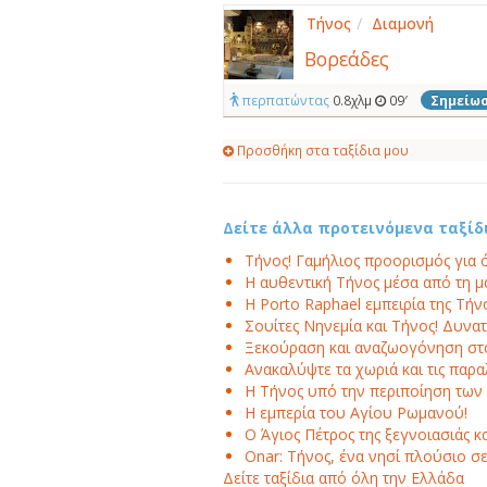
Τήνος
/
Διαμονή
Βορεάδες
περπατώντας
0.8χλμ
09′
Σημείω
Προσθήκη στα ταξίδια μου
Δείτε άλλα προτεινόμενα ταξίδ
Τήνος! Γαμήλιος προορισμός για 
Η αυθεντική Τήνος μέσα από τη μ
Η Porto Raphael εμπειρία της Τήν
Σουίτες Νηνεμία και Τήνος! Δυνα
Ξεκούραση και αναζωογόνηση στο
Ανακαλύψτε τα χωριά και τις παρα
Η Τήνος υπό την περιποίηση των 
Η εμπερία του Αγίου Ρωμανού!
Ο Άγιος Πέτρος της ξεγνοιασιάς κ
Onar: Τήνος, ένα νησί πλούσιο σε
Δείτε ταξίδια από όλη την Ελλάδα