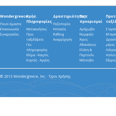
Wondergreece
Χρήσ.
Δραστηριότητες
Τοπ
Προτ
Πληροφορίες
προορισμοί
ταξί
Ποιοί είμαστε
Πεζοπορία
Επικοινωνία
Μετακινήσεις
Ιππασία
Αράχωβα
Σ'αγα
Συνεργασίες
Πριν
Rafting
Νυμφαίο
Μ'αγα
ταξιδέψετε
Αναρρίχηση
Άγιος
Δραστ
Γεν.
Αθανάσιος
μέρες
πληροφορίες
Ελάτη &
Λάτρει
Κλίμα - Καιρός
Περτούλι
πολιτ
Εορτές - Αργίες
Μέτσοβο
Εξερε
© 2013 Wondergreece, Inc. ·
Όροι Χρήσης