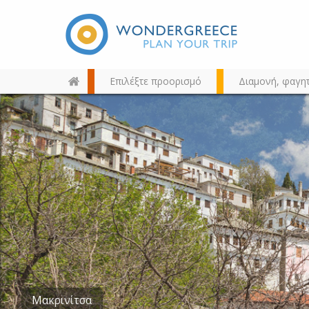
Επιλέξτε προορισμό
Διαμονή, φαγη
Διαλέξτε τον προορισμό σας
από τον χάρτη, την αναζήτηση
ή αλφαβητικά
Μουτζούρης