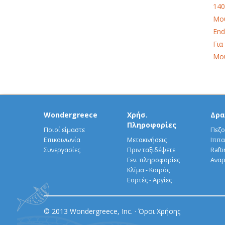
140
Μου
End
Για
Μου
Wondergreece
Χρήσ.
Δρα
Πληροφορίες
Ποιοί είμαστε
Πεζο
Επικοινωνία
Μετακινήσεις
Ιππα
Συνεργασίες
Πριν ταξιδέψετε
Rafti
Γεν. πληροφορίες
Αναρ
Κλίμα - Καιρός
Εορτές - Αργίες
© 2013 Wondergreece, Inc. ·
Όροι Χρήσης