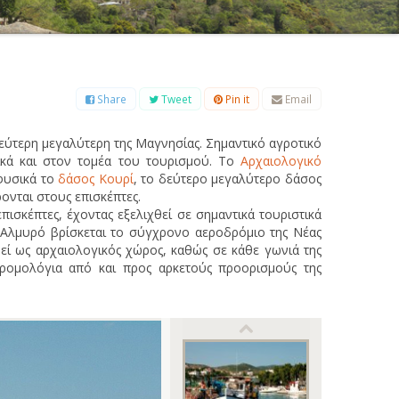
Β
Γ
Δ
Ε
Ζ
Η
Θ
Ι
Κ
Λ
Μ
Ξ
Ο
Π
Ρ
Σ
Τ
Υ
Φ
Χ
Ψ
Ω
Share
Tweet
Pin it
Email
 δεύτερη μεγαλύτερη της Μαγνησίας. Σημαντικό αγροτικό
ικά και στον τομέα του τουρισμού. Το
Αρχαιολογικό
φυσικά το
δάσος Κουρί
, το δεύτερο μεγαλύτερο δάσος
ονται στους επισκέπτες.
ισκέπτες, έχοντας εξελιχθεί σε σημαντικά τουριστικά
Αλμυρό βρίσκεται το σύγχρονο αεροδρόμιο της Νέας
ί ως αρχαιολογικός χώρος, καθώς σε κάθε γωνιά της
ρομολόγια από και προς αρκετούς προορισμούς της