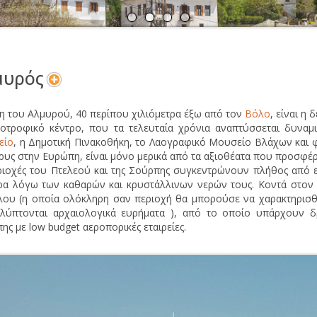
Α
Ν
μυρός
η του Αλμυρού, 40 περίπου χιλιόμετρα έξω από τον
Βόλο
, είναι η
νοτροφικό κέντρο, που τα τελευταία χρόνια αναπτύσσεται δυναμ
είο
, η Δημοτική Πινακοθήκη, το Λαογραφικό Μουσείο Βλάχων και 
ρυς στην Ευρώπη, είναι μόνο μερικά από τα αξιοθέατα που προσφέρ
ριοχές του Πτελεού και της Σούρπης συγκεντρώνουν πλήθος από επ
ρα λόγω των καθαρών και κρυστάλλινων νερών τους. Κοντά στον 
λου (η οποία ολόκληρη σαν περιοχή θα μπορούσε να χαρακτηρισθε
λύπτονται αρχαιολογικά ευρήματα ), από το οποίο υπάρχουν δ
ης με low budget αεροπορικές εταιρείες.