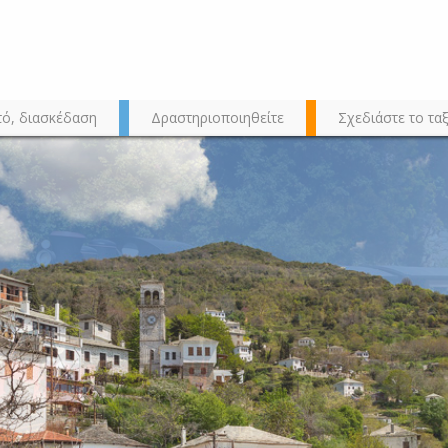
τό, διασκέδαση
Δραστηριοποιηθείτε
Σχεδιάστε το ταξ