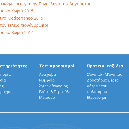
 εκδηλώσεις για την Πανσέληνο του Αυγούστου!
σικό Χωριό 2015
uro Mediterraneo 2015
 τον τέλειο Χιονάνθρωπο!
σικό Χωριό 2014
στηριότητες
Τοπ προορισμοί
Προτειν. ταξίδια
πορία
Αράχωβα
Σ'αγαπώ - Μ'αγαπάς!
σία
Νυμφαίο
Δραστήριες μέρες
ng
Άγιος Αθανάσιος
Λάτρεις του
ρίχηση
Ελάτη & Περτούλι
πολιτισμού
Μέτσοβο
Εξερεύνηση