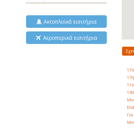
Ακτοπλοϊκά εισιτήρια
Αεροπορικά εισιτήρια
Σχε
17ο
17η
11o
140
Μου
End
Για
Μου