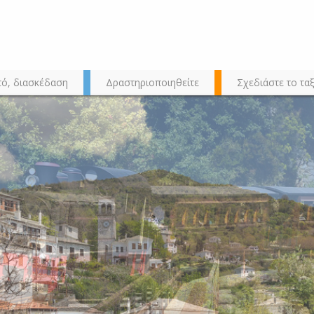
τό, διασκέδαση
Δραστηριοποιηθείτε
Σχεδιάστε το ταξ