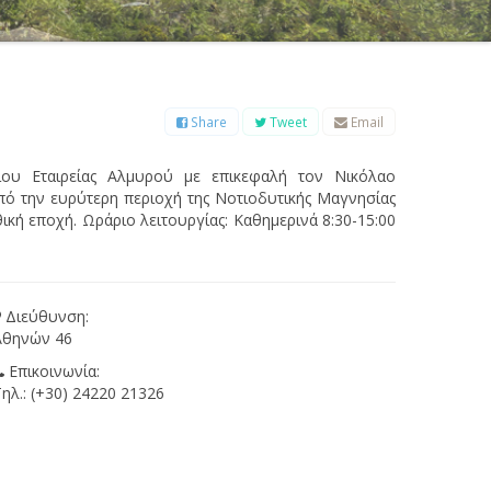
Β
Γ
Δ
Ε
Ζ
Η
Θ
Ι
Κ
Λ
Μ
Ξ
Ο
Π
Ρ
Σ
Τ
Υ
Φ
Χ
Ψ
Ω
Share
Tweet
Email
ου Εταιρείας Αλμυρού με επικεφαλή τον Νικόλαο
από την ευρύτερη περιοχή της Νοτιοδυτικής Μαγνησίας
κή εποχή. Ωράριο λειτουργίας: Καθημερινά 8:30-15:00
Διεύθυνση:
Αθηνών 46
Επικοινωνία:
Τηλ.: (+30) 24220 21326