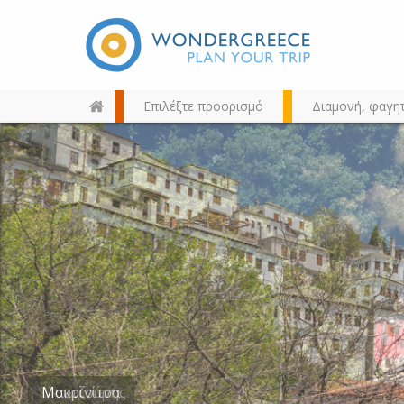
Επιλέξτε προορισμό
Διαμονή, φαγη
Διαλέξτε τον προορισμό σας
από τον χάρτη, την αναζήτηση
ή αλφαβητικά
Μουτζούρης