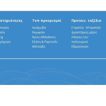
στηριότητες
Τοπ προορισμοί
Προτειν. ταξίδια
πορία
Αράχωβα
Σ'αγαπώ - Μ'αγαπάς!
σία
Νυμφαίο
Δραστήριες μέρες
ng
Άγιος Αθανάσιος
Λάτρεις του
ρίχηση
Ελάτη & Περτούλι
πολιτισμού
Μέτσοβο
Εξερεύνηση