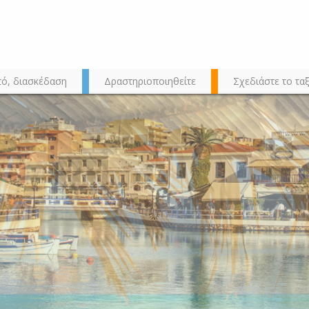
τό, διασκέδαση
Δραστηριοποιηθείτε
Σχεδιάστε το ταξ