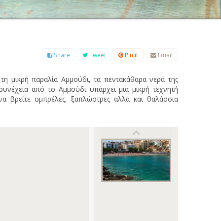
Β
Γ
Δ
Ε
Ζ
Η
Θ
Ι
Κ
Λ
Μ
Ξ
Ο
Π
Ρ
Σ
Τ
Υ
Φ
Χ
Ψ
Ω
Share
Tweet
Pin it
Email
τη μικρή παραλία Αμμούδι, τα πεντακάθαρα νερά της
συνέχεια από το Αμμούδι υπάρχει μια μικρή τεχνητή
α βρείτε ομπρέλες, ξαπλώστρες αλλά και θαλάσσια