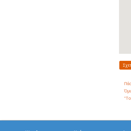
Σχε
Πάσ
Όμι
"Το