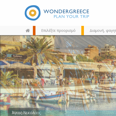
Επιλέξτε προορισμό
Διαμονή, φαγη
Διαλέξτε τον προορισμό σας
από τον χάρτη, την αναζήτηση
ή αλφαβητικά
Μπελεγρίνα