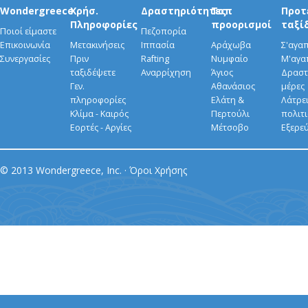
Wondergreece
Χρήσ.
Δραστηριότητες
Τοπ
Προτ
Πληροφορίες
προορισμοί
ταξί
Ποιοί είμαστε
Πεζοπορία
Επικοινωνία
Μετακινήσεις
Ιππασία
Αράχωβα
Σ'αγα
Συνεργασίες
Πριν
Rafting
Νυμφαίο
Μ'αγα
ταξιδέψετε
Αναρρίχηση
Άγιος
Δραστ
Γεν.
Αθανάσιος
μέρες
πληροφορίες
Ελάτη &
Λάτρει
Κλίμα - Καιρός
Περτούλι
πολιτ
Εορτές - Αργίες
Μέτσοβο
Εξερε
© 2013 Wondergreece, Inc. ·
Όροι Χρήσης