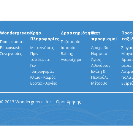
Wondergreece
Χρήσ.
Δραστηριότητες
Τοπ
Προτ
Πληροφορίες
προορισμοί
ταξί
Ποιοί είμαστε
Πεζοπορία
Επικοινωνία
Μετακινήσεις
Ιππασία
Αράχωβα
Σ'αγα
Συνεργασίες
Πριν
Rafting
Νυμφαίο
Μ'αγα
ταξιδέψετε
Αναρρίχηση
Άγιος
Δραστ
Γεν.
Αθανάσιος
μέρες
πληροφορίες
Ελάτη &
Λάτρει
Κλίμα - Καιρός
Περτούλι
πολιτ
Εορτές - Αργίες
Μέτσοβο
Εξερε
© 2013 Wondergreece, Inc. ·
Όροι Χρήσης