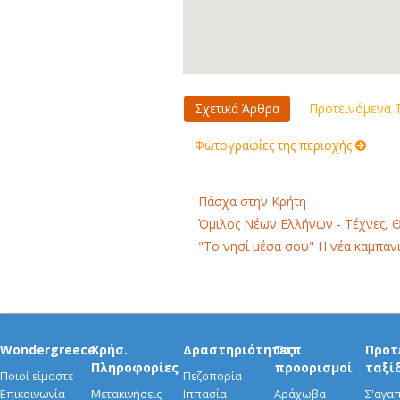
Σχετικά Άρθρα
Προτεινόμενα Τ
Φωτογραφίες της περιοχής
Πάσχα στην Κρήτη
Όμιλος Νέων Ελλήνων - Τέχνες, 
"Το νησί μέσα σου" Η νέα καμπάνι
Wondergreece
Χρήσ.
Δραστηριότητες
Τοπ
Προτ
Πληροφορίες
προορισμοί
ταξί
Ποιοί είμαστε
Πεζοπορία
Επικοινωνία
Μετακινήσεις
Ιππασία
Αράχωβα
Σ'αγα