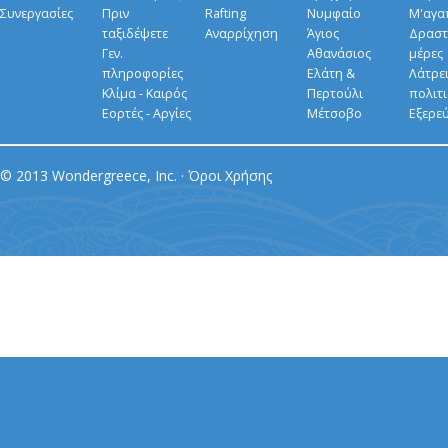
Συνεργασίες
Πριν
Rafting
Νυμφαίο
Μ'αγα
ταξιδέψετε
Αναρρίχηση
Άγιος
Δραστ
Γεν.
Αθανάσιος
μέρες
πληροφορίες
Ελάτη &
Λάτρει
Κλίμα - Καιρός
Περτούλι
πολιτ
Εορτές - Αργίες
Μέτσοβο
Εξερε
© 2013 Wondergreece, Inc. ·
Όροι Χρήσης