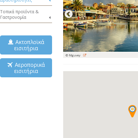
Τοπικά προϊόντα &
Γαστρονομία
Ακτοπλοϊκά
εισιτήρια
© Mguvey
Αεροπορικά
εισιτήρια