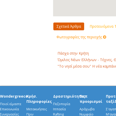
Σχετικά Άρθρα
Προτεινόμενα Τ
Φωτογραφίες της περιοχής
Πάσχα στην Κρήτη
Όμιλος Νέων Ελλήνων - Τέχνες, 
"Το νησί μέσα σου" Η νέα καμπάνι
Wondergreece
Χρήσ.
Δραστηριότητες
Τοπ
Προτ
Πληροφορίες
προορισμοί
ταξί
Ποιοί είμαστε
Πεζοπορία
Επικοινωνία
Μετακινήσεις
Ιππασία
Αράχωβα
Σ'αγα
Συνεργασίες
Πριν
Rafting
Νυμφαίο
Μ'αγα