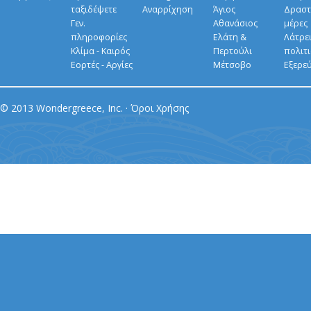
ταξιδέψετε
Αναρρίχηση
Άγιος
Δραστ
Γεν.
Αθανάσιος
μέρες
πληροφορίες
Ελάτη &
Λάτρει
Κλίμα - Καιρός
Περτούλι
πολιτ
Εορτές - Αργίες
Μέτσοβο
Εξερε
© 2013 Wondergreece, Inc. ·
Όροι Χρήσης