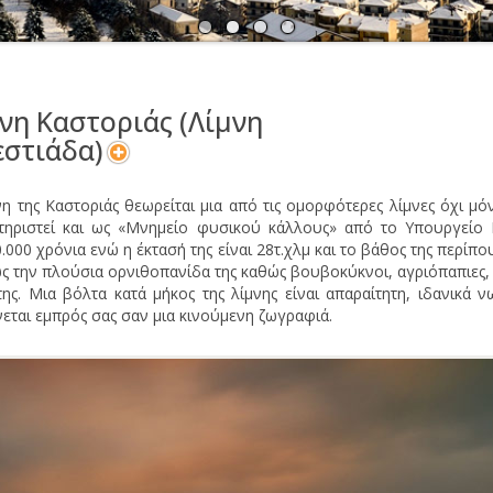
Α
Ν
νη Καστοριάς (Λίμνη
στιάδα)
νη της Καστοριάς θεωρείται μια από τις ομορφότερες λίμνες όχι μό
τηριστεί και ως «Μνημείο φυσικού κάλλους» από το Υπουργείο Π
.000 χρόνια ενώ η έκτασή της είναι 28τ.χλμ και το βάθος της περίπ
ς την πλούσια ορνιθοπανίδα της καθώς βουβοκύκνοι, αγριόπαπιες,
της. Μια βόλτα κατά μήκος της λίμνης είναι απαραίτητη, ιδανικά
εται εμπρός σας σαν μια κινούμενη ζωγραφιά.