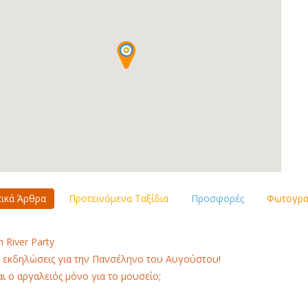
τικά Άρθρα
Προτεινόμενα Ταξίδια
Προσφορές
Φωτογραφ
h River Party
 εκδηλώσεις για την Πανσέληνο του Αυγούστου!
αι ο αργαλειός μόνο για το μουσείο;