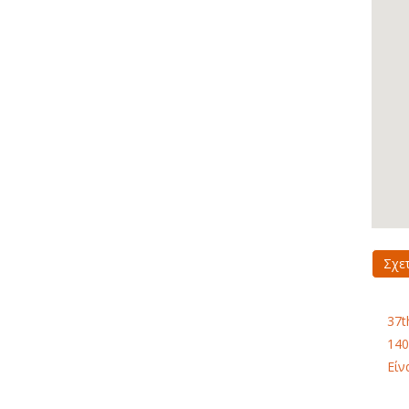
Σχε
37t
140
Είν