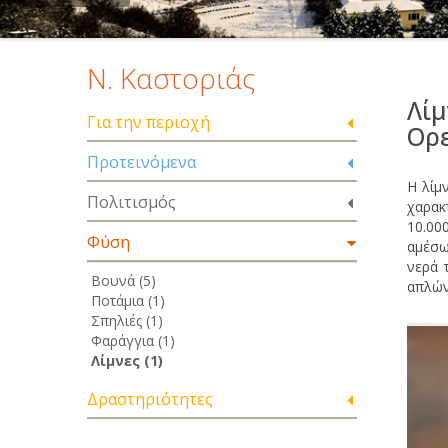
Ν. Καστοριάς
Λίμ
Για την περιοχή
Ορε
Προτεινόμενα
Η λίμ
Πολιτισμός
χαρακ
10.000
Φύση
αμέσω
νερά 
Βουνά (5)
απλών
Ποτάμια (1)
Σπηλιές (1)
Φαράγγια (1)
Λίμνες (1)
Δραστηριότητες