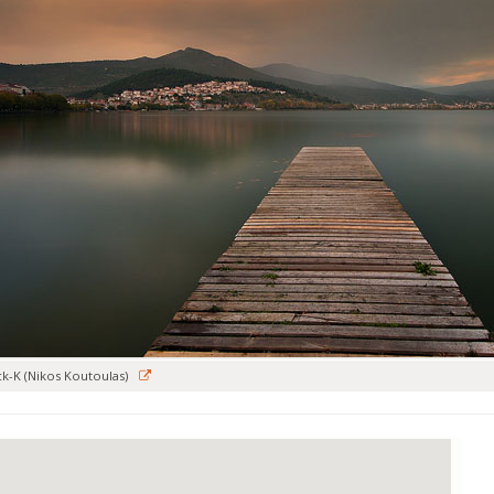
ck-K (Nikos Koutoulas)