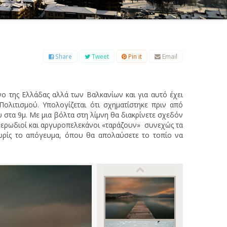
Β
Γ
Δ
Ε
Ζ
Η
Θ
Ι
Κ
Λ
Μ
Ξ
Ο
Π
Ρ
Σ
Τ
Υ
Φ
Χ
Ψ
Ω
Share
Tweet
Pin it
Email
νο της Ελλάδας αλλά των Βαλκανίων και για αυτό έχει
ολιτισμού. Υπολογίζεται ότι σχηματίστηκε πριν από
ου στα 9μ. Με μια βόλτα στη λίμνη θα διακρίνετε σχεδόν
 ερωδιοί και αργυροπελεκάνοι «ταράζουν» συνεχώς τα
 νωρίς το απόγευμα, όπου θα απολαύσετε το τοπίο να