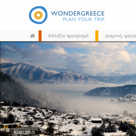
Επιλέξτε προορισμό
Διαμονή, φαγη
Διαλέξτε τον προορισμό σας
από τον χάρτη, την αναζήτηση
ή αλφαβητικά
Καστοριά