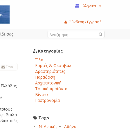
Ελληνικά
▼
Σύνδεση / Εγγραφή
ίδι σας
Κατηγορίες
Όλα
Εορτές & Φεστιβάλ
Email
Δραστηριότητες
Παράδοση
Αρχιτεκτονική
ς Ελλάδας
Τοπικά προϊόντα
Βίντεο
pe
Γαστρονομία
ποιους
έφι δίπλα
Tags
ς διακοπές
Ν. Αττικής
Αθήνα