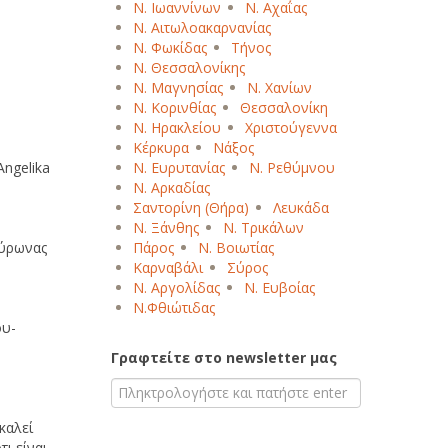
Ν. Ιωαννίνων
Ν. Αχαΐας
Ν. Αιτωλοακαρνανίας
Ν. Φωκίδας
Τήνος
Β
Γ
Δ
Ε
Ζ
Η
Θ
Ι
Κ
Λ
Μ
Ν. Θεσσαλονίκης
Ξ
Ο
Π
Ρ
Σ
Τ
Υ
Φ
Χ
Ψ
Ω
Ν. Μαγνησίας
Ν. Χανίων
Ν. Κορινθίας
Θεσσαλονίκη
Ν. Ηρακλείου
Χριστούγεννα
Κέρκυρα
Νάξος
Angelika
Ν. Ευρυτανίας
Ν. Ρεθύμνου
Ν. Αρκαδίας
Σαντορίνη (Θήρα)
Λευκάδα
Ν. Ξάνθης
Ν. Τρικάλων
Μύρωνας
Πάρος
Ν. Βοιωτίας
Καρναβάλι
Σύρος
Ν. Αργολίδας
Ν. Ευβοίας
Ν.Φθιώτιδας
ου-
Γραφτείτε στο newsletter μας
καλεί
ι είναι