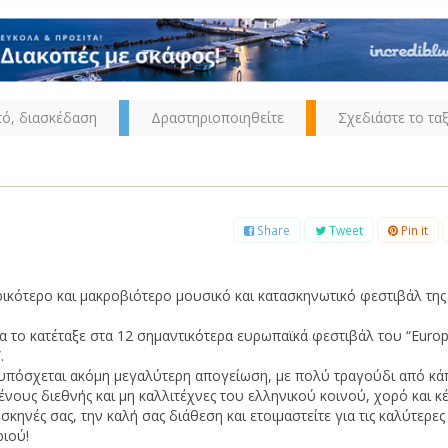
τό, διασκέδαση
Δραστηριοποιηθείτε
Σχεδιάστε το ταξ
Share
Tweet
Pin it
ρικότερο και μακροβιότερο μουσικό και κατασκηνωτικό φεστιβάλ τη
α το κατέταξε στα 12 σημαντικότερα ευρωπαϊκά φεστιβάλ του “Euro
.
 υπόσχεται ακόμη μεγαλύτερη απογείωση, με πολύ τραγούδι από κά
νους διεθνής και μη καλλιτέχνες του ελληνικού κοινού, χορό και κ
 σκηνές σας, την καλή σας διάθεση και ετοιμαστείτε για τις καλύτερε
ριού!