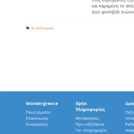
και παραμένει το απ
Δύο φεστιβάλ ενώνο
Ν. Καστοριάς
Wondergreece
Χρήσ.
Δρα
Πληροφορίες
Ποιοί είμαστε
Πεζο
Επικοινωνία
Μετακινήσεις
Ιππα
Συνεργασίες
Πριν ταξιδέψετε
Rafti
Γεν. πληροφορίες
Αναρ