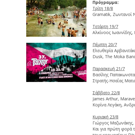
Πρόγραμμα:
Τρίτη 18/8
Gramatik, Ζωντανοί 
Τετάρτη 19/7
Αλκίνοος Ιωαννίδης,
Πέμπτη 20/7
Ελευθερία Αρβανιτάκη
Dusk, The Moka Ban
Παρασκευή 21/7
Βασίλης Παπακωνστα
Στρατής-Ησαΐας Ματι
Σάββατο 22/8
James Arthur, Marav
Κορίνα Λεγάκη, Ανδ
Κυριακή 23/8
Γιώργος Μαζωνάκης, 
Και για πρώτη φορά τ
τους κορυφαίους DJs 