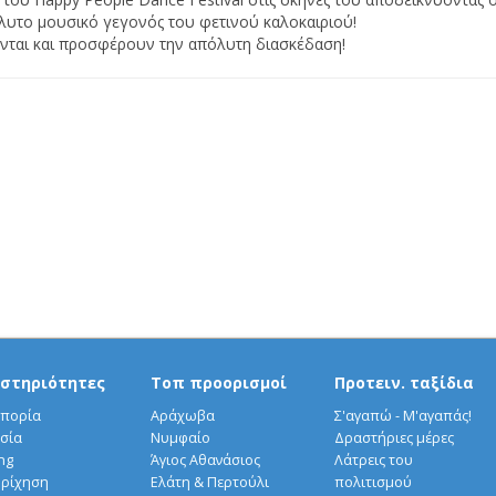
όλυτο μουσικό γεγονός του φετινού καλοκαιριού!
νται και προσφέρουν την απόλυτη διασκέδαση!
στηριότητες
Τοπ προορισμοί
Προτειν. ταξίδια
πορία
Αράχωβα
Σ'αγαπώ - Μ'αγαπάς!
σία
Νυμφαίο
Δραστήριες μέρες
ng
Άγιος Αθανάσιος
Λάτρεις του
ρίχηση
Ελάτη & Περτούλι
πολιτισμού