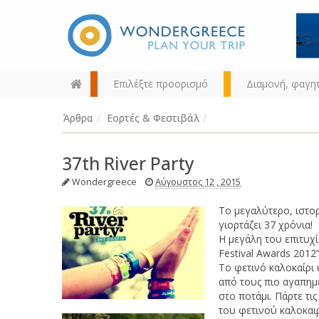
Επιλέξτε προορισμό
Διαμονή, φαγη
Άρθρα
/
Εορτές & Φεστιβάλ
/
37th River Party
Wondergreece
Αύγουστος 12 , 2015
Το μεγαλύτερο, ιστο
Διαλέξτε τον προορισμό σας
γιορτάζει 37 χρόνια!
από τον χάρτη, την αναζήτηση
Η μεγάλη του επιτυχί
ή αλφαβητικά
Festival Awards 2012”
Το φετινό καλοκαίρι
από τους πιο αγαπημέ
στο ποτάμι. Πάρτε τις
του φετινού καλοκαι