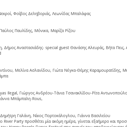
Νεκροί, Φοίβος Δεληβοριάς, Λεωνίδας Μπαλάφας
Α
Ν
 Παύλος Παυλίδης, Μόνικα, Μαρίζα Ρίζου
, Δήμος Αναστασιάδης- special guest Θανάσης Αλευράς, Βήτα Πεις, 
d
ντίνου, Μελίνα Ασλανίδου, Γιώτα Νέγκα-Θέμης Καραμουρατίδης, 
άμπα
eyas Ilegal, Γιώργος Ανδρέου-Τάνια Τσανακλίδου-Ρίτα Αντωνοπούλ
ριάννα Μπάμπαλη-Rous,
Δημήτρη Γαλάνη, Νίκος Πορτοκάλογλου, Γιάννα Βασιλείου
ο River Party προσθέτει μία ακόμη ημέρα, γίνεται εξαήμερο και προσ
του Happy People Dance Festival στις σκηνές του αποδεικνύοντας ότ