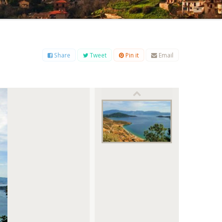
Β
Γ
Δ
Ε
Ζ
Η
Θ
Ι
Κ
Λ
Μ
Ξ
Ο
Π
Ρ
Σ
Τ
Υ
Φ
Χ
Ψ
Ω
Share
Tweet
Pin it
Email