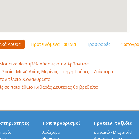
τικά Άρθρα
Προτεινόμενα Ταξίδια
Προσφορές
Φωτογραφ
Mουσικό Φεστιβάλ Δάσους στην Αρβανίτσα
ιβασία: Μονή Αγίας Μαρίνας – πηγή Τσάρες – Λιάκουρα
 τον τέλειο Χιονάνθρωπο!
ίς σε ποιο έθιμο Καθαράς Δευτέρας θα βρεθείτε;
στηριότητες
Τοπ προορισμοί
Προτειν. ταξίδια
πορία
Αράχωβα
Σ'αγαπώ - Μ'αγαπάς!
σία
Νυμφαίο
Δραστήριες μέρες