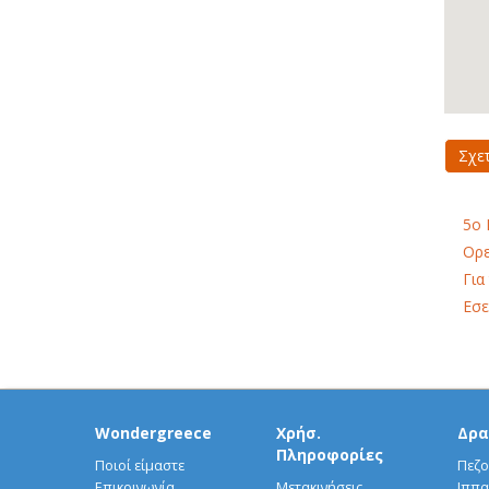
Σχε
5o 
Ορε
Για
Εσε
Wondergreece
Χρήσ.
Δρα
Πληροφορίες
Ποιοί είμαστε
Πεζο
Επικοινωνία
Μετακινήσεις
Ιππα