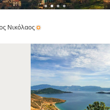
Α
Ν
ος Νικόλαος