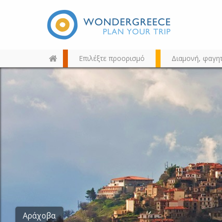
Επιλέξτε προορισμό
Διαμονή, φαγη
Διαλέξτε τον προορισμό σας
από τον χάρτη, την αναζήτηση
ή αλφαβητικά
Αράχοβα