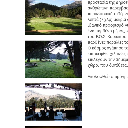
προστασία της Δημοτι
ανθρώπινη παρέμβαση 
παραδοσιακή ταβέρνα
λεπτά (7 χλμ) μακριά
ιδανικό προορισμό γ
ένα παρθένο μέρος, 
του Ε.Ο.Σ. Κυριακίου
παρθένες παραλίες τ
Ο κόσμος αγάπησε το
επισκεφθεί χιλιάδες 
επιλέγουν την 3ήμερ
χώρο, που διατίθετα
Ακολουθεί το πρόγρα