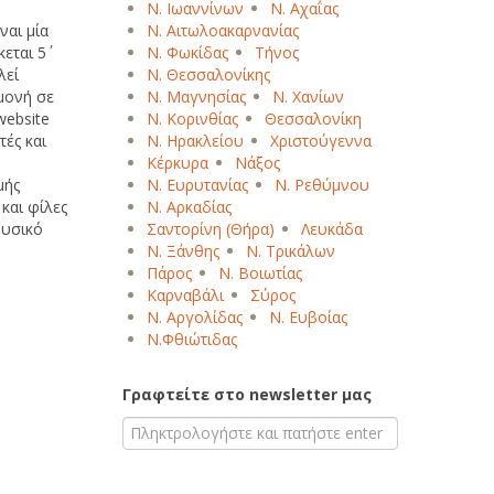
Ν. Ιωαννίνων
Ν. Αχαΐας
ναι μία
Ν. Αιτωλοακαρνανίας
ται 5΄
Ν. Φωκίδας
Τήνος
Β
Γ
Δ
Ε
Ζ
Η
Θ
Ι
Κ
Λ
Μ
λεί
Ν. Θεσσαλονίκης
Ξ
Ο
Π
Ρ
Σ
Τ
Υ
Φ
Χ
Ψ
Ω
μονή σε
Ν. Μαγνησίας
Ν. Χανίων
website
Ν. Κορινθίας
Θεσσαλονίκη
τές και
Ν. Ηρακλείου
Χριστούγεννα
Κέρκυρα
Νάξος
μής
Ν. Ευρυτανίας
Ν. Ρεθύμνου
 και φίλες
Ν. Αρκαδίας
φυσικό
Σαντορίνη (Θήρα)
Λευκάδα
Ν. Ξάνθης
Ν. Τρικάλων
Πάρος
Ν. Βοιωτίας
Καρναβάλι
Σύρος
Ν. Αργολίδας
Ν. Ευβοίας
Ν.Φθιώτιδας
Γραφτείτε στο newsletter μας