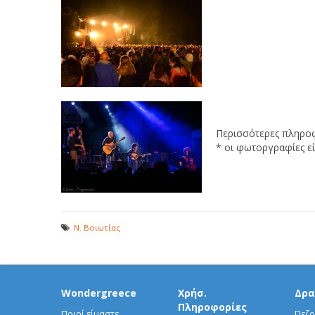
Περισσότερες πληροφ
* οι φωτοργραφίες εί
Ν. Βοιωτίας
Wondergreece
Χρήσ.
Δρα
Πληροφορίες
Ποιοί είμαστε
Πεζο