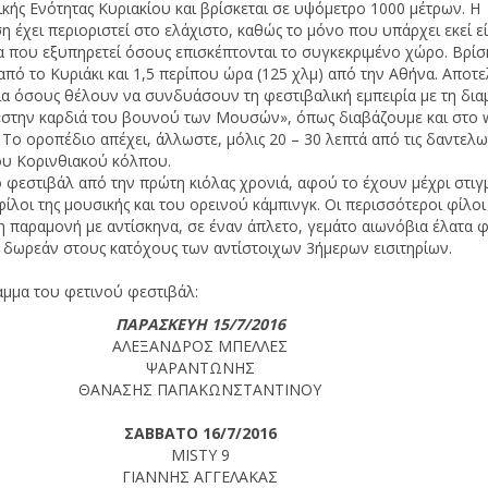
κής Ενότητας Κυριακίου και βρίσκεται σε υψόμετρο 1000 μέτρων. Η
έχει περιοριστεί στο ελάχιστο, καθώς το μόνο που υπάρχει εκεί εί
 που εξυπηρετεί όσους επισκέπτονται το συγκεκριμένο χώρο. Βρίσκε
Α
 από το Κυριάκι και 1,5 περίπου ώρα (125 χλμ) από την Αθήνα. Αποτε
Ν
ια όσους θέλουν να συνδυάσουν τη φεστιβαλική εμπειρία με τη δια
«στην καρδιά του βουνού των Μουσών», όπως διαβάζουμε και στο 
. Το οροπέδιο απέχει, άλλωστε, μόλις 20 – 30 λεπτά από τις δαντελω
ου Κορινθιακού κόλπου.
 φεστιβάλ από την πρώτη κιόλας χρονιά, αφού το έχουν μέχρι στιγ
φίλοι της μουσικής και του ορεινού κάμπινγκ. Οι περισσότεροι φίλοι
η παραμονή με αντίσκηνα, σε έναν άπλετο, γεμάτο αιωνόβια έλατα 
ι δωρεάν στους κατόχους των αντίστοιχων 3ήμερων εισιτηρίων.
μμα του φετινού φεστιβάλ:
ΠΑΡΑΣΚΕΥΗ 15/7/2016
ΑΛΕΞΑΝΔΡΟΣ ΜΠΕΛΛΕΣ
ΨΑΡΑΝΤΩΝΗΣ
ΘΑΝΑΣΗΣ ΠΑΠΑΚΩΝΣΤΑΝΤΙΝΟΥ
ΣΑΒΒΑΤΟ 16/7/2016
MISTY 9
ΓΙΑΝΝΗΣ ΑΓΓΕΛΑΚΑΣ