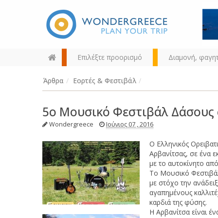
Επιλέξτε προορισμό
Διαμονή, φαγη
Άρθρα
/
Εορτές & Φεστιβάλ
/
5o Mουσικό Φεστιβάλ Δάσους 
Wondergreece
Ιούνιος 07 , 2016
Ο Ελληνικός Ορειβατ
Διαλέξτε τον προορισμό σας
Αρβανίτσας, σε ένα ε
από τον χάρτη, την αναζήτηση
με το αυτοκίνητο από
ή αλφαβητικά
Το Μουσικό Φεστιβάλ
με στόχο την ανάδει
αγαπημένους καλλιτέχ
καρδιά της φύσης.
Η Αρβανίτσα είναι έ