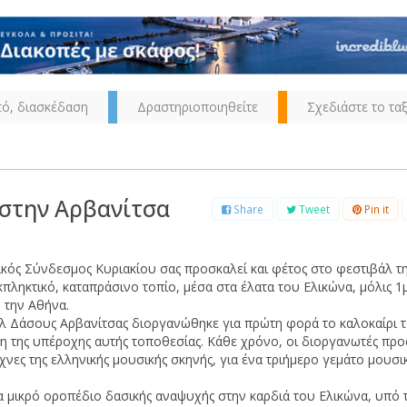
τό, διασκέδαση
Δραστηριοποιηθείτε
Σχεδιάστε το ταξ
στην Αρβανίτσα
Share
Tweet
Pin it
ικός Σύνδεσμος Κυριακίου σας προσκαλεί και φέτος στο φεστιβάλ τ
κπληκτικό, καταπράσινο τοπίο, μέσα στα έλατα του Ελικώνα, μόλις 1
 την Αθήνα.
 Δάσους Αρβανίτσας διοργανώθηκε για πρώτη φορά το καλοκαίρι τ
ξη της υπέροχης αυτής τοποθεσίας. Κάθε χρόνο, οι διοργανωτές πρ
νες της ελληνικής μουσικής σκηνής, για ένα τριήμερο γεμάτο μουσι
να μικρό οροπέδιο δασικής αναψυχής στην καρδιά του Ελικώνα, υπό 