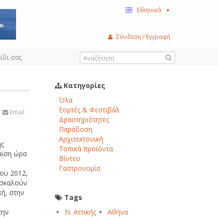
Ελληνικά
▼
Σύνδεση / Εγγραφή
ίδι σας
Κατηγορίες
Όλα
Εορτές & Φεστιβάλ
Email
Δραστηριότητες
Παράδοση
Αρχιτεκτονική
ης
Τοπικά προϊόντα
μιση ώρα
Βίντεο
Γαστρονομία
ου 2012,
οσκαλούν
κή, στην
Tags
την
Ν. Αττικής
Αθήνα