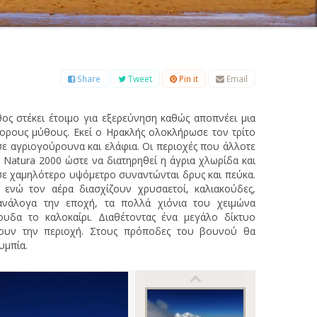
Β
Γ
Δ
Ε
Ζ
Η
Θ
Ι
Κ
Λ
Μ
Ξ
Ο
Π
Ρ
Σ
Τ
Υ
Φ
Χ
Ψ
Ω
Share
Tweet
Pin it
Email
ς στέκει έτοιμο για εξερεύνηση καθώς αποπνέει μια
ορους μύθους. Εκεί ο Ηρακλής ολοκλήρωσε τον τρίτο
σε αγριογούρουνα και ελάφια. Οι περιοχές που άλλοτε
 Natura 2000 ώστε να διατηρηθεί η άγρια χλωρίδα και
σε χαμηλότερο υψόμετρο συναντώνται δρυς και πεύκα.
ενώ τον αέρα διασχίζουν χρυσαετοί, καλιακούδες,
ανάλογα την εποχή, τα πολλά χιόνια του χειμώνα
υδα το καλοκαίρι. Διαθέτοντας ένα μεγάλο δίκτυο
σουν την περιοχή. Στους πρόποδες του βουνού θα
υμπία.