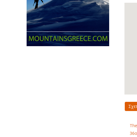
Σχε
The
36ο