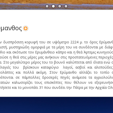
Α
Ν
ύμανθος
ν δυσπρόσιτη κορυφή του σε υψόμετρο 2224 μ. το όρος Ερύμανθο
ιστή, μυστηριώδη ομορφιά με τα μέρη του να συνδέονται με διάφ
θλο και σκότωσε τον Ερυμάνθειο κάπρο και η θεά Άρτεμις κυνηγού
ούσε η θεά στις μέρες μας ανήκουν στις προστατευόμενες περιοχές
α. Στο μεγαλύτερο μέρος του το βουνό καλύπτεται από έλατα ενώ 
πλαγιές του βρίσκουν καταφύγιο λαγοί, ασβοί και αλεπούδες 
ολάπτες και πολλά ακόμη. Στον Ερύμανθο αλλάζει το τοπίο 
ρέπονται σε πάμπολλες δροσερές πηγές ανάμεσα τα αγριολούλο
ατιών καλωσορίζει τους επισκέπτες που θέλουν να εξερευνή
τήσετε και το μονοπάτι 31 που συνδέει την Πάτρα με την Αρχαία Ολ