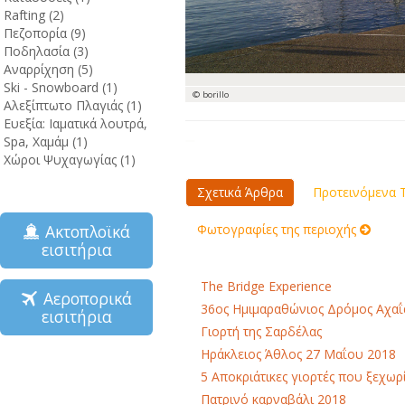
Rafting (2)
Πεζοπορία (9)
Ποδηλασία (3)
Αναρρίχηση (5)
Ski - Snowboard (1)
© borillo
Αλεξίπτωτο Πλαγιάς (1)
Ευεξία: Ιαματικά λουτρά,
Spa, Χαμάμ (1)
Χώροι Ψυχαγωγίας (1)
Σχετικά Άρθρα
Προτεινόμενα Τ
Ακτοπλοϊκά
Φωτογραφίες της περιοχής
εισιτήρια
The Bridge Experience
Αεροπορικά
36ος Ημιμαραθώνιος Δρόμος Αχα
εισιτήρια
Γιορτή της Σαρδέλας
Ηράκλειος Άθλος 27 Μαΐου 2018
5 Αποκριάτικες γιορτές που ξεχωρ
Πατρινό καρναβάλι 2018