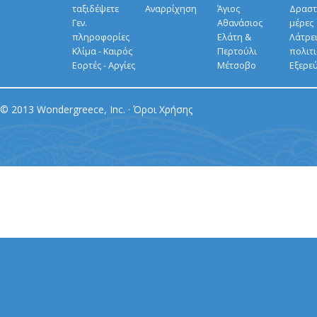
ταξιδέψετε
Αναρρίχηση
Άγιος
Δραστ
Γεν.
Αθανάσιος
μέρες
πληροφορίες
Ελάτη &
Λάτρει
Κλίμα - Καιρός
Περτούλι
πολιτ
Εορτές - Αργίες
Μέτσοβο
Εξερε
© 2013 Wondergreece, Inc. ·
Όροι Χρήσης