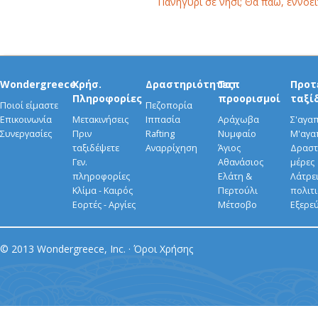
Πανηγύρι σε νησί; Θα πάω, εννοείτ
Wondergreece
Χρήσ.
Δραστηριότητες
Τοπ
Προτ
Πληροφορίες
προορισμοί
ταξί
Ποιοί είμαστε
Πεζοπορία
Επικοινωνία
Μετακινήσεις
Ιππασία
Αράχωβα
Σ'αγα
Συνεργασίες
Πριν
Rafting
Νυμφαίο
Μ'αγα
ταξιδέψετε
Αναρρίχηση
Άγιος
Δραστ
Γεν.
Αθανάσιος
μέρες
πληροφορίες
Ελάτη &
Λάτρει
Κλίμα - Καιρός
Περτούλι
πολιτ
Εορτές - Αργίες
Μέτσοβο
Εξερε
© 2013 Wondergreece, Inc. ·
Όροι Χρήσης