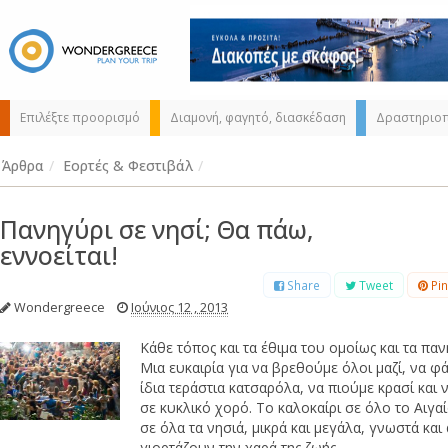
Επιλέξτε προορισμό
Διαμονή, φαγητό, διασκέδαση
Δραστηριοπ
Άρθρα
/
Εορτές & Φεστιβάλ
/
Πανηγύρι σε νησί; Θα πάω,
εννοείται!
Share
Tweet
Pin
Wondergreece
Ιούνιος 12 , 2013
Διαλέξτε τον
προορισμό σας
Κάθε τόπος και τα έθιμα του ομοίως και τα παν
από τον χάρτη,
Μια ευκαιρία για να βρεθούμε όλοι μαζί, να φ
την αναζήτηση ή
ίδια τεράστια κατσαρόλα, να πιούμε κρασί και 
αλφαβητικά
σε κυκλικό χορό. Το καλοκαίρι σε όλο το Αιγα
σε όλα τα νησιά, μικρά και μεγάλα, γνωστά κα
γιορτάζουν την χαρά της ζωής.