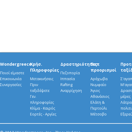
Wondergreece
Χρήσ.
Δραστηριότητες
Τοπ
Προτ
Πληροφορίες
προορισμοί
ταξί
Ποιοί είμαστε
Πεζοπορία
Επικοινωνία
Μετακινήσεις
Ιππασία
Αράχωβα
Σ'αγα
Συνεργασίες
Πριν
Rafting
Νυμφαίο
Μ'αγα
ταξιδέψετε
Αναρρίχηση
Άγιος
Δραστ
Γεν.
Αθανάσιος
μέρες
πληροφορίες
Ελάτη &
Λάτρει
Κλίμα - Καιρός
Περτούλι
πολιτ
Εορτές - Αργίες
Μέτσοβο
Εξερε