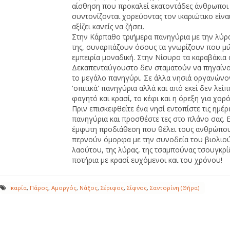
αίσθηση που προκαλεί εκατοντάδες άνθρωποι
συντονίζονται χορεύοντας τον ικαριώτικο είνα
αξίζει κανείς να ζήσει.
Στην Κάρπαθο τριήμερα πανηγύρια με την λύρ
της, συναρπάζουν όσους τα γνωρίζουν που μι
εμπειρία μοναδική. Στην Νίσυρο τα καραβάκια
Δεκαπενταύγουστο δεν σταματούν να πηγαίνο
το μεγάλο πανηγύρι. Σε άλλα νησιά οργανώνον
'σπιτικά' πανηγύρια αλλά και από εκεί δεν λείπ
φαγητό και κρασί, το κέφι και η όρεξη για χορό
Πριν επισκεφθείτε ένα νησί εντοπίστε τις ημέρ
πανηγύρια και προσθέστε τες στο πλάνο σας. Ε
έμφυτη προδιάθεση που θέλει τους ανθρώπου
περνούν όμορφα με την συνοδεία του βιολιού
λαούτου, της λύρας, της τσαμπούνας τσουγκρί
ποτήρια με κρασί ευχόμενοι και του χρόνου!
Ικαρία
,
Πάρος
,
Αμοργός
,
Νάξος
,
Σέριφος
,
Σίφνος
,
Σαντορίνη (Θήρα)