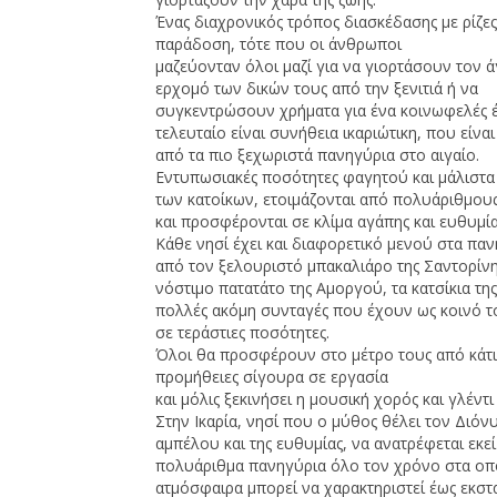
Ένας διαχρονικός τρόπος διασκέδασης με ρίζες
παράδοση, τότε που οι άνθρωποι
μαζεύονταν όλοι μαζί για να γιορτάσουν τον ά
ερχομό των δικών τους από την ξενιτιά ή να
συγκεντρώσουν χρήματα για ένα κοινωφελές έ
τελευταίο είναι συνήθεια ικαριώτικη, που είνα
από τα πιο ξεχωριστά πανηγύρια στο αιγαίο.
Εντυπωσιακές ποσότητες φαγητού και μάλιστα
των κατοίκων, ετοιμάζονται από πολυάριθμου
και προσφέρονται σε κλίμα αγάπης και ευθυμία
Κάθε νησί έχει και διαφορετικό μενού στα παν
από τον ξελουριστό μπακαλιάρο της Σαντορίνη
νόστιμο πατατάτο της Αμοργού, τα κατσίκια της 
πολλές ακόμη συνταγές που έχουν ως κοινό το 
σε τεράστιες ποσότητες.
Όλοι θα προσφέρουν στο μέτρο τους από κάτι
προμήθειες σίγουρα σε εργασία
και μόλις ξεκινήσει η μουσική χορός και γλέντι
Στην Ικαρία, νησί που ο μύθος θέλει τον Διόν
αμπέλου και της ευθυμίας, να ανατρέφεται εκεί
πολυάριθμα πανηγύρια όλο τον χρόνο στα οπ
ατμόσφαιρα μπορεί να χαρακτηριστεί έως εκστα