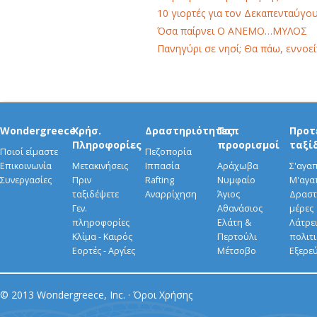
10 γιορτές για τον Δεκαπενταύγο
Όσα παίρνει Ο ΑΝΕΜΟ…ΜΥΛΟΣ
Πανηγύρι σε νησί; Θα πάω, εννοείτ
Wondergreece
Χρήσ.
Δραστηριότητες
Τοπ
Προτ
Πληροφορίες
προορισμοί
ταξί
Ποιοί είμαστε
Πεζοπορία
Επικοινωνία
Μετακινήσεις
Ιππασία
Αράχωβα
Σ'αγα
Συνεργασίες
Πριν
Rafting
Νυμφαίο
Μ'αγα
ταξιδέψετε
Αναρρίχηση
Άγιος
Δραστ
Γεν.
Αθανάσιος
μέρες
πληροφορίες
Ελάτη &
Λάτρει
Κλίμα - Καιρός
Περτούλι
πολιτ
Εορτές - Αργίες
Μέτσοβο
Εξερε
© 2013 Wondergreece, Inc. ·
Όροι Χρήσης