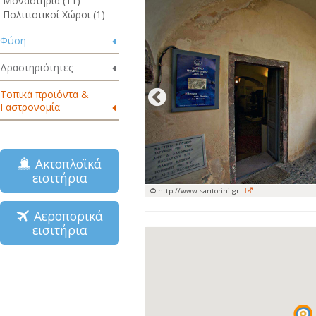
Μοναστήρια (11)
Πολιτιστικοί Χώροι (1)
Φύση
Δραστηριότητες
Τοπικά προϊόντα &
Γαστρονομία
Ακτοπλοϊκά
εισιτήρια
© http://www.santorini.gr
Αεροπορικά
εισιτήρια