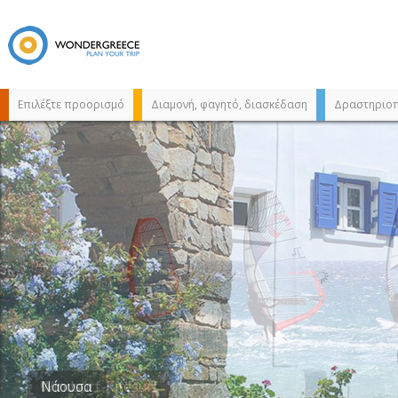
Επιλέξτε προορισμό
Διαμονή, φαγητό, διασκέδαση
Δραστηριοπ
Διαλέξτε τον
προορισμό σας
από τον χάρτη,
την αναζήτηση ή
αλφαβητικά
Νάουσα
Windsurf-Kitesurf
Νάουσα
Νάουσα