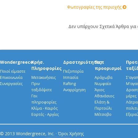
Φωτογραφίες της περιοχής
Δεν υπάρχουν Σχετικά Άρθρα για α
Wondergreece
Χρήσ.
Δραστηριότητες
Τοπ
Προτ
Πληροφορίες
προορισμοί
ταξί
Ποιοί είμαστε
Πεζοπορία
Επικοινωνία
Μετακινήσεις
Ιππασία
Αράχωβα
Σ'αγα
Συνεργασίες
Πριν
Rafting
Νυμφαίο
Μ'αγα
ταξιδέψετε
Αναρρίχηση
Άγιος
Δραστ
Γεν.
Αθανάσιος
μέρες
πληροφορίες
Ελάτη &
Λάτρει
Κλίμα - Καιρός
Περτούλι
πολιτ
Εορτές - Αργίες
Μέτσοβο
Εξερε
© 2013 Wondergreece, Inc. ·
Όροι Χρήσης