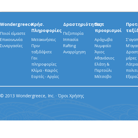
Wondergreece
Χρήσ.
Δραστηριότητες
Τοπ
Προτ
Πληροφορίες
προορισμοί
ταξί
Ποιοί είμαστε
Πεζοπορία
Επικοινωνία
Μετακινήσεις
Ιππασία
Αράχωβα
Σ'αγα
Συνεργασίες
Πριν
Rafting
Νυμφαίο
Μ'αγα
ταξιδέψετε
Αναρρίχηση
Άγιος
Δραστ
Γεν.
Αθανάσιος
μέρες
πληροφορίες
Ελάτη &
Λάτρει
Κλίμα - Καιρός
Περτούλι
πολιτ
Εορτές - Αργίες
Μέτσοβο
Εξερε
© 2013 Wondergreece, Inc. ·
Όροι Χρήσης