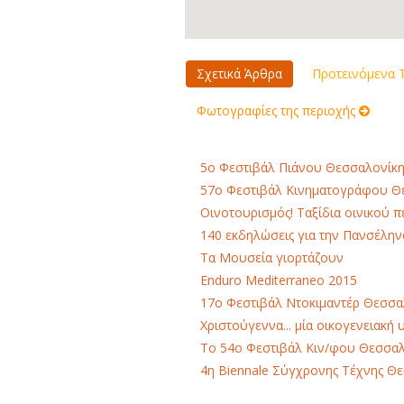
Σχετικά Άρθρα
Προτεινόμενα Τ
Φωτογραφίες της περιοχής
5ο Φεστιβάλ Πιάνου Θεσσαλονίκη
57ο Φεστιβάλ Κινηματογράφου Θε
Οινοτουρισμός! Ταξίδια οινικού 
140 εκδηλώσεις για την Πανσέλη
Τα Μουσεία γιορτάζουν
Enduro Mediterraneo 2015
17ο Φεστιβάλ Ντοκιμαντέρ Θεσσα
Χριστούγεννα... μία οικογενειακή
Το 54ο Φεστιβάλ Κιν/φου Θεσσαλο
4η Biennale Σύγχρονης Τέχνης Θ