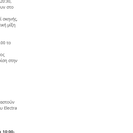
20:30,
ουν στο
πί σκηνής,
ική μίξη
2.00 το
ος
ρίση στην
ραστούν
υ Electra
 10:00-