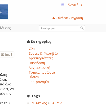
Ελληνικά
▼
Σύνδεση / Εγγραφή
ίδι σας
Κατηγορίες
Όλα
Εορτές & Φεστιβάλ
Email
Δραστηριότητες
Παράδοση
Αρχιτεκτονική
Τοπικά προϊόντα
ύλος
Βίντεο
άκη.
Γαστρονομία
από όλο
ρώσει, να
ούν την
Tags
ες του
Ν. Αττικής
Αθήνα