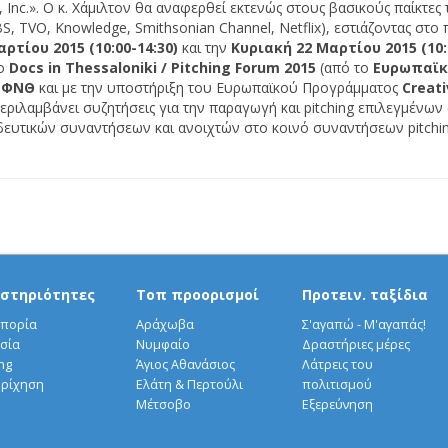
 Inc.». Ο κ. Χάμιλτον θα αναφερθεί εκτενώς στους βασικούς παίκτες 
, TVO, Knowledge, Smithsonian Channel, Netflix), εστιάζοντας στο
ρτίου 2015 (10:00-14:30)
και την
Κυριακή 22 Μαρτίου 2015 (10:
ο
Docs in Τhessaloniki / Pitching Forum 2015
(από το
Ευρωπαϊκ
ΦΝΘ
και με την υποστήριξη του Ευρωπαϊκού Προγράμματος
Creati
περιλαμβάνει συζητήσεις για την παραγωγή και pitching επιλεγμένων
ιδευτικών συναντήσεων και ανοιχτών στο κοινό συναντήσεων pitchin
στηριότητες
Τοπ προορισμοί
Προτειν. ταξίδια
πορία
Αράχωβα
Σ'αγαπώ - Μ'αγαπάς!
σία
Νυμφαίο
Δραστήριες μέρες
ng
Άγιος Αθανάσιος
Λάτρεις του
ρίχηση
Ελάτη & Περτούλι
πολιτισμού
Μέτσοβο
Εξερεύνηση