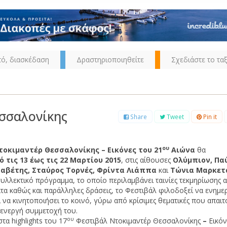
τό, διασκέδαση
Δραστηριοποιηθείτε
Σχεδιάστε το ταξ
σσαλονίκης
Share
Tweet
Pin it
ου
οκιμαντέρ Θεσσαλονίκης – Εικόνες του 21
Αιώνα
θα
ό τις 13 έως τις 22 Μαρτίου 2015
, στις αίθουσες
Ολύμπιον, Πα
σαβέτης, Σταύρος Τορνές, Φρίντα Λιάππα
και
Τώνια Μαρκετ
λλεκτικό πρόγραμμα, το οποίο περιλαμβάνει ταινίες τεκμηρίωσης 
τα καθώς και παράλληλες δράσεις, το Φεστιβάλ φιλοδοξεί να ενημε
 να κινητοποιήσει το κοινό, γύρω από κρίσιμες θεματικές που απαιτ
ν ενεργή συμμετοχή του.
ου
στα highlights του 17
Φεστιβάλ Ντοκιμαντέρ Θεσσαλονίκης
–
Εικόν