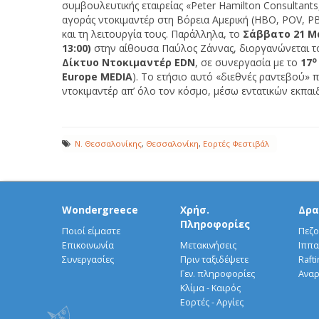
συμβουλευτικής εταιρείας «Peter Hamilton Consultants,
αγοράς ντοκιμαντέρ στη Βόρεια Αμερική (HBO, POV, PBS
και τη λειτουργία τους. Παράλληλα, το
Σάββατο 21 Μα
13:00)
στην αίθουσα Παύλος Ζάννας, διοργανώνεται τ
ο
Δίκτυο Ντοκιμαντέρ
EDN
, σε συνεργασία με το
17
Europe
ΜEDIA
). To ετήσιο αυτό «διεθνές ραντεβού» 
ντοκιμαντέρ απ’ όλο τον κόσμο, μέσω εντατικών εκπα
Ν. Θεσσαλονίκης
,
Θεσσαλονίκη
,
Εορτές Φεστιβάλ
Wondergreece
Χρήσ.
Δρα
Πληροφορίες
Ποιοί είμαστε
Πεζο
Επικοινωνία
Μετακινήσεις
Ιππα
Συνεργασίες
Πριν ταξιδέψετε
Rafti
Γεν. πληροφορίες
Αναρ
Κλίμα - Καιρός
Εορτές - Αργίες