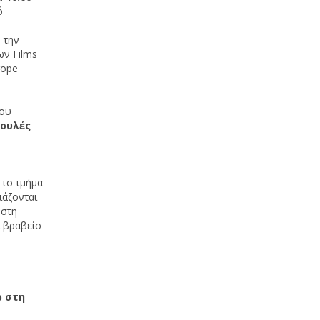
ό
 την
ων Films
rope
ά
που
ουλές
 το τμήμα
ιάζονται
 στη
 βραβείο
ρ στη