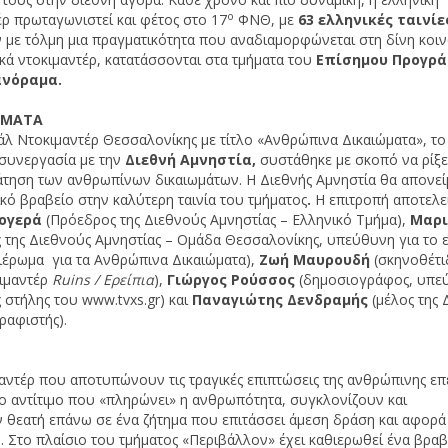
ο
ρ πρωταγωνιστεί και φέτος στο 17
ΦΝΘ, με
63
ελληνικές ταινί
με τόλμη μια πραγματικότητα που αναδιαμορφώνεται στη δίνη κοι
κά ντοκιμαντέρ, κατατάσσονται στα τμήματα του
Επίσημου Προγρ
νόραμα.
ΩΜΑΤΑ
άλ Ντοκιμαντέρ Θεσσαλονίκης με τίτλο «Ανθρώπινα Δικαιώματα», το
 συνεργασία με την
Διεθνή Αμνηστία,
συστάθηκε με σκοπό να ρίξε
τηση των ανθρωπίνων δικαιωμάτων. Η Διεθνής Αμνηστία θα απονείμ
ικό βραβείο στην καλύτερη ταινία του τμήματος
.
Η επιτροπή αποτελε
ογερά
(Πρόεδρος της Διεθνούς Αμνηστίας – Ελληνικό Τμήμα),
Μαρι
 της Διεθνούς Αμνηστίας – Ομάδα Θεσσαλονίκης, υπεύθυνη για το 
έρωμα για τα Ανθρώπινα Δικαιώματα),
Ζωή Μαυρουδή
(σκηνοθέτι
κιμαντέρ
Ruins / Ερείπια
),
Γιώργος Ρούσσος
(δημοσιογράφος, υπε
 στήλης του www.tvxs.gr) και
Παναγιώτης Δενδραμής
(μέλος της 
ραφιστής).
αντέρ που αποτυπώνουν τις τραγικές επιπτώσεις της ανθρώπινης ε
το αντίτιμο που «πληρώνει» η ανθρωπότητα, συγκλονίζουν και
 θεατή επάνω σε ένα ζήτημα που επιτάσσει άμεση δράση και αφορά
η. Στο πλαίσιο του τμήματος «Περιβάλλον» έχει καθιερωθεί ένα βραβ