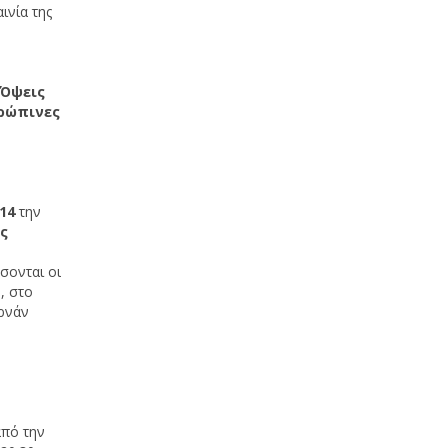
ινία της
Όψεις
ρώπινες
014
την
ς
σονται οι
, στο
ρνάν
από την