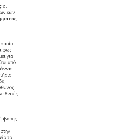
ες
οι
νωνικών
άμματος
 οποίο
ι φως
ει για
ίται από
άννα
ετήσιο
δα,
ύθυνος
Διεθνούς
πέμβασης
 στην
είο το