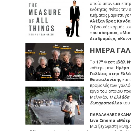
οποίο απονέμει επιτ
ενότητας. Φέτος την
τμήματος μάρκετινγκ
Αλέξανδρος Κανδα
Ο βασικός κορμός του
του κόσμου», «Μικ
Διαδρομές», «Κοι
ΗΜΕΡΑ ΓΑ
ο
Το
17
Φεστιβάλ Ν
καθιερωμένη
Ημέρα
Γαλλίας στην Ελλ
Θεσσαλονίκης
και 
προβολές των γαλλ
έργο του οποίου πρα
Μελγκάρ,
Η Ελλάδα
Σωτηροπούλου
του
ΠΑΡΑΛΛΗΛΕΣ
ΕΚΔΗΛ
Live Cinema
«
Μέτρ
Μια ξεχωριστή κινημα