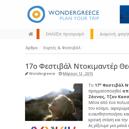
Επιλέξτε προορισμό
Διαμονή, φαγη
Άρθρα
/
Εορτές & Φεστιβάλ
/
17ο Φεστιβάλ Ντοκιμαντέρ Θε
Wondergreece
Μάρτιος 12 , 2015
ο
Το
17
Φεστιβάλ Ντ
Διαλέξτε τον προορισμό σας
πραγματοποιηθεί
απ
από τον χάρτη, την αναζήτηση
Ζάννας, Τζον Κασ
ή αλφαβητικά
Μέσα από ένα πολυσυ
τον κόσμο, αφιερώμα
ευαισθητοποιήσει και
κριτική στάση και τη
Ας ρίξουμε μια ματιά 