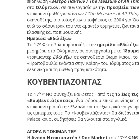
εκδήλωση
«
Μέτρο Πάντων /
The
Measure
of
All
Thin
στο
Ολύμπιον
, σε συνεργασία με την
Πρεσβεία τω
ντοκιμαντέρ
Μέτρο πάντων / The Measure of All Thin
σκηνοθέτης, ο οποίος ήταν υποψήφιος το 2004 για Όσ
ενώ το σάουντρακ του ντοκιμαντέρ ερμηνεύει ζωντανά 
κλασικής και ποπ μουσικής.
Ημερίδα «Εδώ έξω»
ο
Το 17
Φεστιβάλ παρουσιάζει την
ημερίδα «Εδώ έξω
μεσημέρι, στο Ολύμπιον, σε συνεργασία με το
Ίδρυμα
ντοκιμαντέρ
Εδώ έξω,
σε σκηνοθεσία Θωμά Κιάου, το
«Πρωτοβουλία ενάντια στην Κρίση» του Ιδρύματος Στα
ελληνική και τη διεθνή πραγματικότητα.
ΚΟΥΒΕΝΤΙΑΖΟΝΤΑΣ
ο
Το 17
ΦΝΘ συνεχίζει και φέτος - από
τις 15 έως τι
«Κουβεντιάζοντας»
, ένα φόρουμ επικοινωνίας και 
ντοκιμαντέρ από την Ελλάδα και το εξωτερικό να γνω
τις εμπειρίες τους. To «Κουβεντιάζοντας» θα διεξάγετα
Palace και οι συζητήσεις θα γίνονται στα αγγλικά.
ΑΓΟΡΑ ΝΤΟΚΙΜΑΝΤΕΡ
ου
Η
Αγορά Ντοκιμαντέρ /
Doc
Market
του 17
ΦΝΘ 