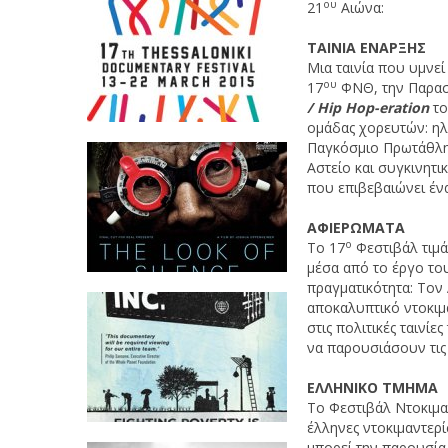
ου
21
Αιώνα:
ΤΑΙΝΙΑ ΕΝΑΡΞΗΣ
Μια ταινία που υμνεί
ου
17
ΦΝΘ, την Παρασ
/
Hip
Hop
-
eration
το
ομάδας χορευτών: ηλι
Παγκόσμιο Πρωτάθλημα
Αστείο και συγκινητι
που επιβεβαιώνει ένα 
ΑΦΙΕΡΩΜΑΤΑ
ο
Το 17
Φεστιβάλ τιμά
μέσα από το έργο του
πραγματικότητα: Τον
αποκαλυπτικό ντοκιμ
στις πολιτικές ταινί
να παρουσιάσουν τις 
ΕΛΛΗΝΙΚΟ ΤΜΗΜΑ
Το Φεστιβάλ Ντοκιμα
έλληνες ντοκιμαντερί
μπορεί την παρουσία 