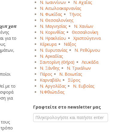
Ν. Ιωαννίνων
Ν. Αχαΐας
Ν. Αιτωλοακαρνανίας
Ν. Φωκίδας
Τήνος
Β
Γ
Δ
Ε
Ζ
Η
Θ
Ι
Κ
Λ
Μ
Ν. Θεσσαλονίκης
Ξ
Ο
Π
Ρ
Σ
Τ
Υ
Φ
Χ
Ψ
Ω
χιπ χοπ
Ν. Μαγνησίας
Ν. Χανίων
μένης
Ν. Κορινθίας
Θεσσαλονίκη
ι για το
Ν. Ηρακλείου
Χριστούγεννα
υς.
Κέρκυρα
Νάξος
ημάτων,
Ν. Ευρυτανίας
Ν. Ρεθύμνου
Ν. Αρκαδίας
Σαντορίνη (Θήρα)
Λευκάδα
Ν. Ξάνθης
Ν. Τρικάλων
ποίοι
Πάρος
Ν. Βοιωτίας
Καρναβάλι
Σύρος
εί με το
Ν. Αργολίδας
Ν. Ευβοίας
εισφορά
Ν.Φθιώτιδας
ωση για
Γραφτείτε στο newsletter μας
 τους
ο τρόπο