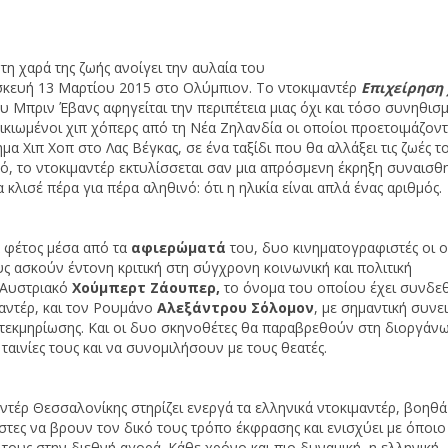
Α
 τη χαρά της ζωής ανοίγει την αυλαία του
Ν
κευή 13 Μαρτίου 2015 στο Ολύμπιον. Το ντοκιμαντέρ
Επιχείρηση 
υ Μπριν Έβανς αφηγείται την περιπέτεια μιας όχι και τόσο συνηθισ
κιωμένοι χιπ χόπερς από τη Νέα Ζηλανδία οι οποίοι προετοιμάζοντα
 Χιπ Χοπ στο Λας Βέγκας, σε ένα ταξίδι που θα αλλάξει τις ζωές το
κό, το ντοκιμαντέρ εκτυλίσσεται σαν μια απρόσμενη έκρηξη συναισθ
κλισέ πέρα για πέρα αληθινό: ότι η ηλικία είναι απλά ένας αριθμός.
 φέτος μέσα από τα
αφιερώματά
του, δυο κινηματογραφιστές οι ο
ς ασκούν έντονη κριτική στη σύγχρονη κοινωνική και πολιτική
 Αυστριακό
Χούμπερτ Ζάουπερ,
το όνομα του οποίου έχει συνδεθ
αντέρ, και τον Ρουμάνο
Αλεξάντρου Σόλομον
, με σημαντική συν
ες τεκμηρίωσης. Και οι δυο σκηνοθέτες θα παραβρεθούν στη διοργάν
ταινίες τους και να συνομιλήσουν με τους θεατές.
ντέρ Θεσσαλονίκης στηρίζει ενεργά τα ελληνικά ντοκιμαντέρ, βοηθά
στες να βρουν τον δικό τους τρόπο έκφρασης και ενισχύει με όποι
τους στην διεθνή αγορά. Κάθε χρόνο και πιο δυναμική, η ελληνική