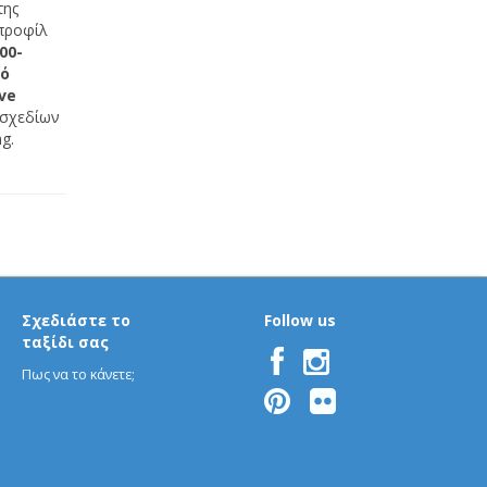
της
 προφίλ
00-
ό
ve
 σχεδίων
g.
Σχεδιάστε το
Follow us
ταξίδι σας
Πως να το κάνετε;