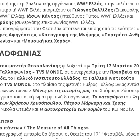
ροπή της περιβαλλοντικής οργάνωσης
WWF
Ελλάς
, στην καλύτερη τα
 επιτροπή WWF Ελλάς απαρτίζουν οι
Γιώργος Βελλίδης
(Επικεφαλής
 WWF Ελλάς),
Ιάσων Κάντας
(Υπεύθυνος Τύπου WWF Ελλάς) και
ράκης
(συνεργάτης επικοινωνίας WWF Ελλάς).
 προγράμματος του Φεστιβάλ αποτελείται επίσης από τις ενότητες «
ρές Αφηγήσεις»,
«Καταγραφή της Μνήμης», «Πορτρέτα-Ανθ
νωνία»
και «
Μουσική και Χορός».
ΛΛΟΦΩΝΙΑΣ
τοκιμαντέρ Θεσσαλονίκης
φιλοξενεί την
Τρίτη 17 Μαρτίου 2
 Γαλλοφωνίας –
TV
5
MONDE
, σε συνεργασία με την
Πρεσβεία τη
άδα,
το
Γαλλικό Ινστιτούτο Ελλάδος,
το
Γαλλικό Ινστιτούτο
το
TV
5
MONDE
.
Στο πλαίσιο της φετινής Ημέρας Γαλλοφωνίας εντάσ
όφωνων ταινιών
Μόνες με τις ιστορίες μας
του Χούμπερτ Ζάουπερ
γματοποιεί αφιέρωμα η φετινή διοργάνωση,
Το καταφύγιο
του Φε
 των Χρήστου Χρυσόπουλου, Πέτρου Μάρκαρη και Έρσης
 Νικολά Oτεμάν και
Η αυτοκρατορία των οσμών
του Κιμ Νουέν.
ΩΣΕΙΣ
ο
πάντων
/
The Measure of All Things
»
ου
τογραφική εμπειρία θα ζήσουν οι θεατές του 17
Φεστιβάλ, μέσα 