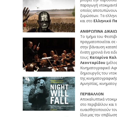
παραγωγή ντοκιμαντέ
οποίες αποτυπώνουν 
ζυμώσεων. Τα ελληνι
και στο
Ελληνικό
Πα
ΑΝΘΡΩΠΙΝΑ ΔΙΚΑΙ
Το τμήμα του Φεστιβ
πραγματοποιείται σε
στην βάναυση καταπά
ένατη χρονιά ένα ειδ
τους:
Κατερίνα Καλ
Λεονταρίδου
(μέλος
Κινηματογραφικό Αφι
δημιουργός του ντο
της κινηματογραφικής
Αμνηστίας, κινηματογ
ΠΕΡΙΒΑΛΛΟΝ
Αποκαλυπτικά ντοκιμ
στο περιβάλλον και 
ευαισθητοποιούν τον
ίδια μας την επιβίωσ