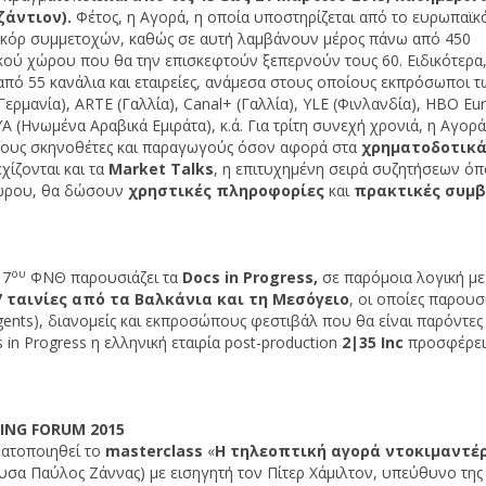
ζάντιον).
Φέτος, η Αγορά, η οποία υποστηρίζεται από το ευρωπαϊκ
κόρ συμμετοχών, καθώς σε αυτή λαμβάνουν μέρος πάνω από 450
ικού χώρου που θα την επισκεφτούν ξεπερνούν τους 60. Ειδικότερα,
ό 55 κανάλια και εταιρείες, ανάμεσα στους οποίους εκπρόσωποι τ
(Γερμανία), ARTE (Γαλλία), Canal+ (Γαλλία), YLE (Φινλανδία), HBO Eu
A (Ηνωμένα Αραβικά Εμιράτα), κ.ά. Για τρίτη συνεχή χρονιά, η Αγορά
ένους σκηνοθέτες και παραγωγούς όσον αφορά στα
χρηματοδοτικ
χίζονται και τα
Market
Talks
, η επιτυχημένη σειρά συζητήσεων ό
 χώρου, θα δώσουν
χρηστικές πληροφορίες
και
πρακτικές συμβ
ου
17
ΦΝΘ παρουσιάζει τα
Docs in Progress,
σε παρόμοια λογική με
7 ταινίες
από τα Βαλκάνια και τη Μεσόγειο
, οι οποίες παρουσ
nts), διανομείς και εκπροσώπους φεστιβάλ που θα είναι παρόντες
in Progress η ελληνική εταιρία post-production
2|35
Inc
προσφέρει
HING FORUM
201
5
ατοποιηθεί το
masterclass
«
Η τηλεοπτική αγορά ντοκιμαντέ
σα Παύλος Ζάννας) με εισηγητή τον Πίτερ Χάμιλτον, υπεύθυνο της