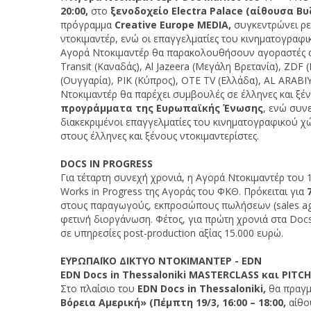
20:00,
στο
ξενoδοχείο
Electra
Palace
(αίθουσα Bυ
πρόγραμμα
Creative Europe MEDIA,
συγκεντρώνει ρε
ντοκιμαντέρ, ενώ οι επαγγελματίες του κινηματογραφ
Αγορά Ντοκιμαντέρ θα παρακολουθήσουν αγοραστές απ
Transit (Καναδάς), Al Jazeera (Μεγάλη Βρετανία), ZDF 
(Ουγγαρία), ΡΙΚ (Κύπρος), OTE TV (Ελλάδα), AL ARABIY
Ντοκιμαντέρ θα παρέχει συμβουλές σε έλληνες και ξ
προγράμματα της Ευρωπαϊκής Ένωσης
, ενώ συνε
διακεκριμένοι επαγγελματίες του κινηματογραφικού
στους έλληνες και ξένους ντοκιμαντερίστες.
DOCS
IN
PROGRESS
Για τέταρτη συνεχή χρονιά, η Αγορά Ντοκιμαντέρ του 
Works in Progress της Αγοράς του ΦΚΘ. Πρόκειται για
στους παραγωγούς, εκπροσώπους πωλήσεων (sales age
φετινή διοργάνωση. Φέτος, για πρώτη χρονιά στα Docs 
σε υπηρεσίες post-production αξίας 15.000 ευρώ.
ΕΥΡΩΠΑΪΚΟ
ΔΙΚΤΥΟ
ΝΤΟΚΙΜΑΝΤΕΡ
-
EDN
EDN Docs in Thessaloniki
MASTERCLASS
και
PITC
Στο πλαίσιο του
EDN
Docs
in
Thessaloniki
,
θα πραγμ
Βόρεια Αμερική»
(Πέμπτη 19/3, 16:00 – 18:00,
αίθου