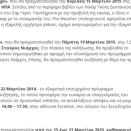
gs»,
που θα πραγματοποιηθεί την
Κυριακή 15 Μαρτίου
2015
στις 
ν ΗΠΑ
. Σελίδες από το περίφημο βιβλίο των Ρεκόρ Γκίνες ζωντανεύ
gs
του Σαμ Γκριν. Ταυτόχρονα με την προβολή της ταινίας, ο ίδιος ο
καρ με το ντοκιμαντέρ του
The W
ea
ther Underground
, αφηγείται ε
η εξαμελής ορχήστρα yMusic, σχήμα αναγνωρισμένο για την εξαιρετ
»,
που θα πραγματοποιηθεί την
Πέμπτη 19 Μαρτίου 2015
, στις 1
 Σταύρος Νιάρχος
. Στο πλαίσιο της εκδήλωσης, θα προβληθεί το
 οποίο δημιουργήθηκε με αφορμή την ολοκλήρωση του προγράμματ
ύρος Νιάρχος. Επίσης, θα πραγματοποιηθεί συζήτηση με θέμα την κ
ς 22 Μαρτίου 2014
- το εξαιρετικά επιτυχημένο πρόγραμμα
συζήτησης, το οποίο προσφέρει την ευκαιρία σε επαγγελματίες του
ριστούν σε προσωπικό επίπεδο, να ανταλλάξουν απόψεις και να μοι
ι
16.00 – 17.30
, στην αίθουσα Excelsior, στο ισόγειο του ξενοδοχείο
πραγματοποιείται
από τις 15 έως 21 Μαρτίου 2015,
καθημερινά