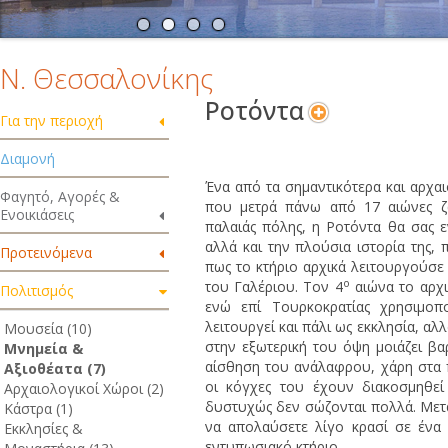
Ν. Θεσσαλονίκης
Ροτόντα
Για την περιοχή
Διαμονή
Ένα από τα σημαντικότερα και αρχαι
Φαγητό, Αγορές &
που μετρά πάνω από 17 αιώνες ζω
Ενοικιάσεις
παλαιάς πόλης, η Ροτόντα θα σας ε
αλλά και την πλούσια ιστορία της, π
Προτεινόμενα
πως το κτήριο αρχικά λειτουργούσε
ο
του Γαλέριου. Τον 4
αιώνα το αρχι
Πολιτισμός
ενώ επί Τουρκοκρατίας χρησιμοπο
λειτουργεί και πάλι ως εκκλησία, αλ
Μουσεία (10)
στην εξωτερική του όψη μοιάζει βα
Μνημεία &
αίσθηση του ανάλαφρου, χάρη στα π
Αξιοθέατα (7)
οι κόγχες του έχουν διακοσμηθε
Αρχαιολογικοί Χώροι (2)
δυστυχώς δεν σώζονται πολλά. Μετά
Κάστρα (1)
να απολαύσετε λίγο κρασί σε ένα 
Εκκλησίες &
εντυπωσιακό κτήριο.