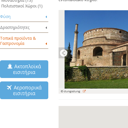
Μοναστήρια (13)
Πολιτιστικοί Χώροι (1)
Φύση
Δραστηριότητες
Τοπικά προϊόντα &
Γαστρονομία
Ακτοπλοϊκά
εισιτήρια
Αεροπορικά
© dungodung
εισιτήρια