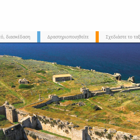
τό, διασκέδαση
Δραστηριοποιηθείτε
Σχεδιάστε το ταξ