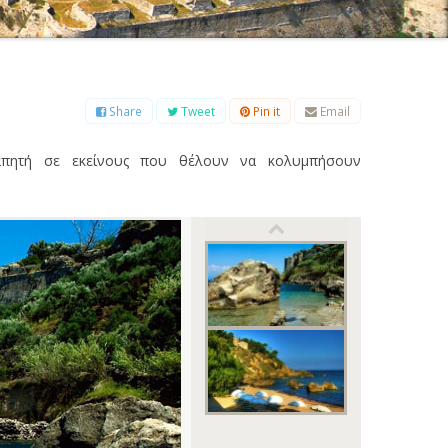
Β
Γ
Δ
Ε
Ζ
Η
Θ
Ι
Κ
Λ
Μ
Ξ
Ο
Π
Ρ
Σ
Τ
Υ
Φ
Χ
Ψ
Ω
Share
Tweet
Pin it
Email
γαπητή σε εκείνους που θέλουν να κολυμπήσουν