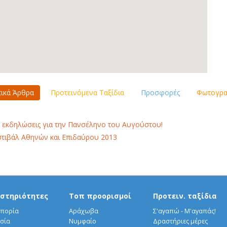
τικά Άρθρα
Προτεινόμενα Ταξίδια
Προσφορές
Φωτογραφ
 εκδηλώσεις για την Πανσέληνο του Αυγούστου!
τιβάλ Αθηνών και Επιδαύρου 2013
στηριότητες
Τοπ προορισμοί
Προτειν. ταξίδια
πορία
Αράχωβα
Σ'αγαπώ - Μ'αγαπάς!
σία
Νυμφαίο
Δραστήριες μέρες