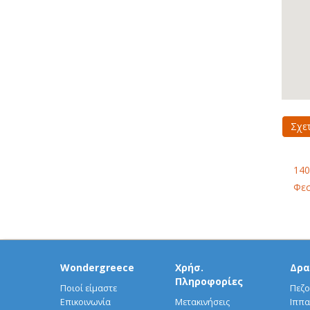
Σχε
140
Φεσ
Wondergreece
Χρήσ.
Δρα
Πληροφορίες
Ποιοί είμαστε
Πεζο
Επικοινωνία
Μετακινήσεις
Ιππα