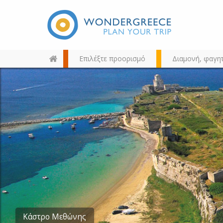
Επιλέξτε προορισμό
Διαμονή, φαγη
Διαλέξτε τον προορισμό σας
από τον χάρτη, την αναζήτηση
ή αλφαβητικά
Κάστρο Μεθώνης