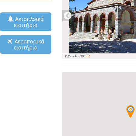
Ακτοπλοϊκά
εισιτήρια
Αεροπορικά
εισιτήρια
© Xenofwn79