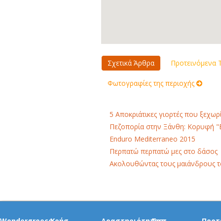
Σχετικά Άρθρα
Προτεινόμενα Τ
Φωτογραφίες της περιοχής
5 Αποκριάτικες γιορτές που ξεχωρ
Πεζοπορία στην Ξάνθη: Κορυφή "Ε
Enduro Mediterraneo 2015
Περπατώ περπατώ μες στο δάσος
Ακολουθώντας τους μαιάνδρους τ
Wondergreece
Χρήσ.
Δραστηριότητες
Τοπ
Προτ