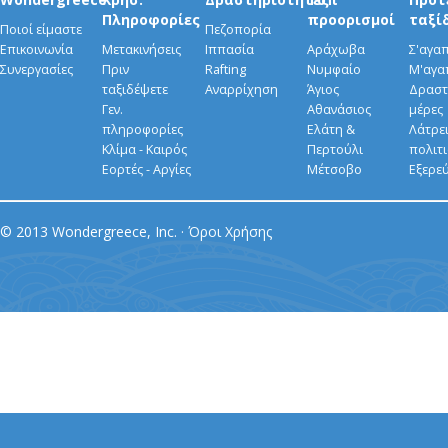
Πληροφορίες
προορισμοί
ταξί
Ποιοί είμαστε
Πεζοπορία
Επικοινωνία
Μετακινήσεις
Ιππασία
Αράχωβα
Σ'αγα
Συνεργασίες
Πριν
Rafting
Νυμφαίο
Μ'αγα
ταξιδέψετε
Αναρρίχηση
Άγιος
Δραστ
Γεν.
Αθανάσιος
μέρες
πληροφορίες
Ελάτη &
Λάτρει
Κλίμα - Καιρός
Περτούλι
πολιτ
Εορτές - Αργίες
Μέτσοβο
Εξερε
© 2013 Wondergreece, Inc. ·
Όροι Χρήσης