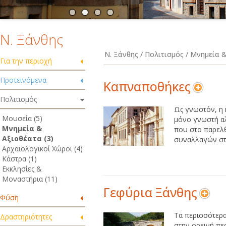
Ν. Ξάνθης
Ν. Ξάνθης / Πολιτισμός / Μνημεία 
Για την περιοχή
Προτεινόμενα
Καπναποθήκες
Πολιτισμός
Ως γνωστόν, η 
Μουσεία (5)
μόνο γνωστή αλ
Μνημεία &
που στο παρελ
Αξιοθέατα (3)
συναλλαγών στο
Αρχαιολογικοί Χώροι (4)
Κάστρα (1)
Εκκλησίες &
Μοναστήρια (11)
Γεφύρια Ξάνθης
Φύση
Τα περισσότερα
Δραστηριότητες
στην ορεινή πε