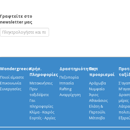
Γραφτείτε στο
newsletter μας
Wondergreece
Χρήσ.
Δραστηριότητες
Τοπ
Προτ
Πληροφορίες
προορισμοί
ταξί
Ποιοί είμαστε
Πεζοπορία
Επικοινωνία
Μετακινήσεις
Ιππασία
Αράχωβα
Σ'αγα
Συνεργασίες
Πριν
Rafting
Νυμφαίο
Μ'αγα
ταξιδέψετε
Αναρρίχηση
Άγιος
Δραστ
Γεν.
Αθανάσιος
μέρες
πληροφορίες
Ελάτη &
Λάτρει
Κλίμα - Καιρός
Περτούλι
πολιτ
Εορτές - Αργίες
Μέτσοβο
Εξερε