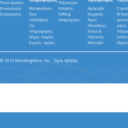
Ποιοί είμαστε
Πεζοπορία
Επικοινωνία
Μετακινήσεις
Ιππασία
Αράχωβα
Σ'αγα
Συνεργασίες
Πριν
Rafting
Νυμφαίο
Μ'αγα
ταξιδέψετε
Αναρρίχηση
Άγιος
Δραστ
Γεν.
Αθανάσιος
μέρες
πληροφορίες
Ελάτη &
Λάτρει
Κλίμα - Καιρός
Περτούλι
πολιτ
Εορτές - Αργίες
Μέτσοβο
Εξερε
© 2013 Wondergreece, Inc. ·
Όροι Χρήσης