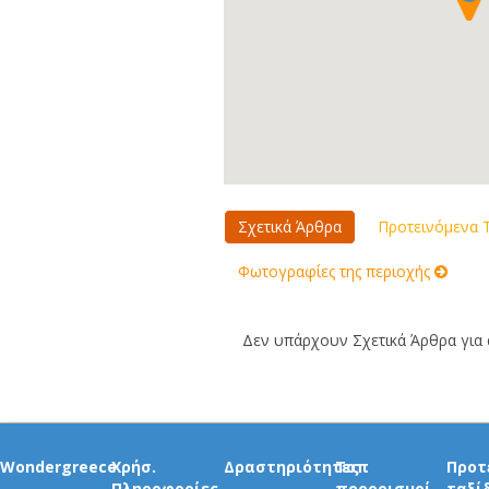
Σχετικά Άρθρα
Προτεινόμενα Τ
Φωτογραφίες της περιοχής
Δεν υπάρχουν Σχετικά Άρθρα για α
Wondergreece
Χρήσ.
Δραστηριότητες
Τοπ
Προτ
Πληροφορίες
προορισμοί
ταξί