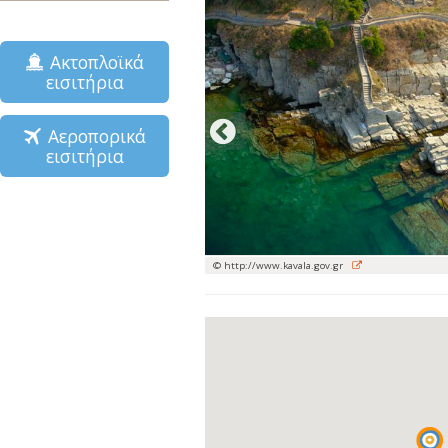
Ακτοπλοϊκά
εισιτήρια
Αεροπορικά
εισιτήρια
© http://www.kavala.gov.gr