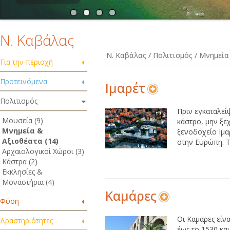
Ν. Καβάλας
Ν. Καβάλας / Πολιτισμός / Μνημεία
Για την περιοχή
Προτεινόμενα
Ιμαρέτ
Πολιτισμός
Πριν εγκαταλείψ
Μουσεία (9)
κάστρο, μην ξε
Μνημεία &
ξενοδοχείο Ιμα
Αξιοθέατα (14)
στην Ευρώπη. Τ
Αρχαιολογικοί Χώροι (3)
Κάστρα (2)
Εκκλησίες &
Μοναστήρια (4)
Καμάρες
Φύση
Οι Καμάρες είν
Δραστηριότητες
έως το 1530 κα