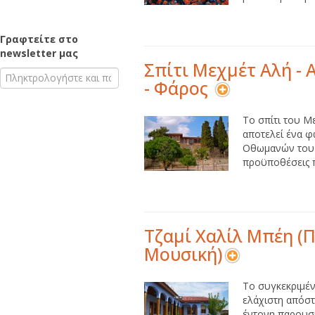
Γραφτείτε στο
newsletter μας
Σπίτι Μεχμέτ Αλή - 
- Φάρος
Το σπίτι του Μ
αποτελεί ένα φ
Οθωμανών του
προϋποθέσεις π
Τζαμί Χαλίλ Μπέη (
Μουσική)
Το συγκεκριμέν
ελάχιστη απόστ
έντονη παρουσ