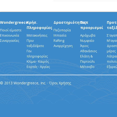
Wondergreece
Χρήσ.
Δραστηριότητες
Τοπ
Προτ
Πληροφορίες
προορισμοί
ταξί
Ποιοί είμαστε
Πεζοπορία
Επικοινωνία
Μετακινήσεις
Ιππασία
Αράχωβα
Σ'αγα
Συνεργασίες
Πριν
Rafting
Νυμφαίο
Μ'αγα
ταξιδέψετε
Αναρρίχηση
Άγιος
Δραστ
Γεν.
Αθανάσιος
μέρες
πληροφορίες
Ελάτη &
Λάτρει
Κλίμα - Καιρός
Περτούλι
πολιτ
Εορτές - Αργίες
Μέτσοβο
Εξερε
© 2013 Wondergreece, Inc. ·
Όροι Χρήσης