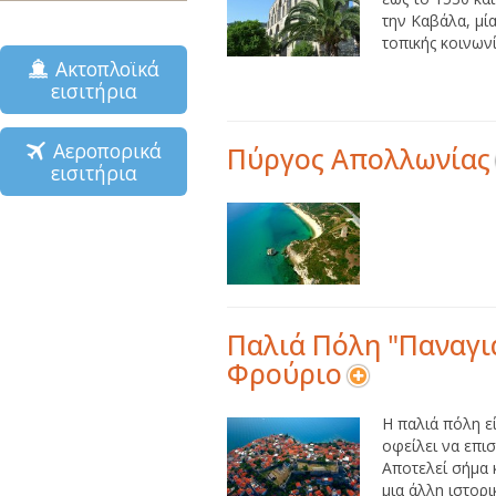
την Καβάλα, μί
τοπικής κοινωνί
Ακτοπλοϊκά
εισιτήρια
Αεροπορικά
Πύργος Απολλωνίας
εισιτήρια
Παλιά Πόλη "Παναγιά
Φρούριο
Η παλιά πόλη ε
οφείλει να επι
Αποτελεί σήμα κ
μια άλλη ιστορικ