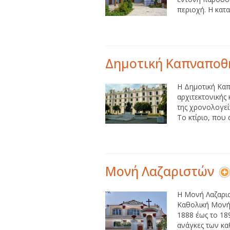
περιοχή. Η κατα
Δημοτική Καπναποθ
Η Δημοτική Καπ
αρχιτεκτονικής
της χρονολογεί
Το κτίριο, που 
Μονή Λαζαριστών
Η Μονή Λαζαρισ
Καθολική Μονή
1888 έως το 189
ανάγκες των κα