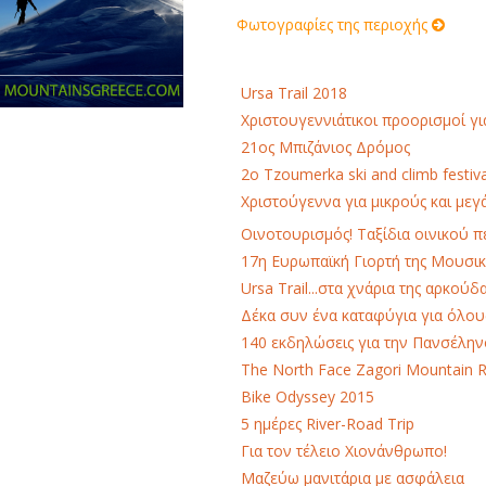
Φωτογραφίες της περιοχής
Ursa Trail 2018
Χριστουγεννιάτικοι προορισμοί γι
21ος Μπιζάνιος Δρόμος
2o Tzoumerka ski and climb festiva
Χριστούγεννα για μικρούς και μεγ
Οινοτουρισμός! Ταξίδια οινικού 
17η Ευρωπαϊκή Γιορτή της Μουσικ
Ursa Trail...στα χνάρια της αρκούδ
Δέκα συν ένα καταφύγια για όλου
140 εκδηλώσεις για την Πανσέλη
Τhe North Face Zagori Mountain 
Bike Odyssey 2015
5 ημέρες River-Road Trip
Για τον τέλειο Χιονάνθρωπο!
Μαζεύω μανιτάρια με ασφάλεια