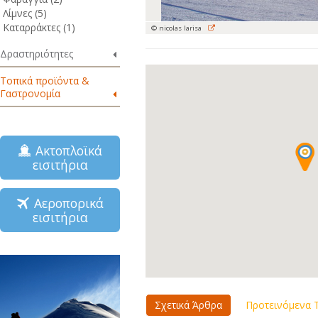
Λίμνες (5)
Καταρράκτες (1)
© nicolas larisa
Δραστηριότητες
Τοπικά προϊόντα &
Γαστρονομία
Ακτοπλοϊκά
εισιτήρια
Αεροπορικά
εισιτήρια
Σχετικά Άρθρα
Προτεινόμενα Τ