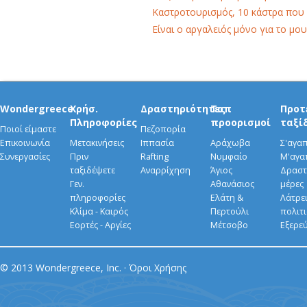
Καστροτουρισμός, 10 κάστρα που
Είναι ο αργαλειός μόνο για το μου
Wondergreece
Χρήσ.
Δραστηριότητες
Τοπ
Προτ
Πληροφορίες
προορισμοί
ταξί
Ποιοί είμαστε
Πεζοπορία
Επικοινωνία
Μετακινήσεις
Ιππασία
Αράχωβα
Σ'αγα
Συνεργασίες
Πριν
Rafting
Νυμφαίο
Μ'αγα
ταξιδέψετε
Αναρρίχηση
Άγιος
Δραστ
Γεν.
Αθανάσιος
μέρες
πληροφορίες
Ελάτη &
Λάτρει
Κλίμα - Καιρός
Περτούλι
πολιτ
Εορτές - Αργίες
Μέτσοβο
Εξερε
© 2013 Wondergreece, Inc. ·
Όροι Χρήσης