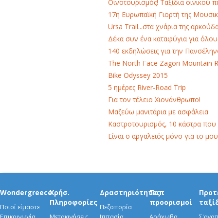
Οινοτουρισμός! Ταξίδια οινικού 
17η Ευρωπαϊκή Γιορτή της Μουσικ
Ursa Trail...στα χνάρια της αρκούδ
Δέκα συν ένα καταφύγια για όλου
140 εκδηλώσεις για την Πανσέλη
Τhe North Face Zagori Mountain 
Bike Odyssey 2015
5 ημέρες River-Road Trip
Για τον τέλειο Χιονάνθρωπο!
Μαζεύω μανιτάρια με ασφάλεια
Καστροτουρισμός, 10 κάστρα που
Είναι ο αργαλειός μόνο για το μου
Wondergreece
Χρήσ.
Δραστηριότητες
Τοπ
Προτ
Πληροφορίες
προορισμοί
ταξί
Ποιοί είμαστε
Πεζοπορία
Επικοινωνία
Μετακινήσεις
Ιππασία
Αράχωβα
Σ'αγα