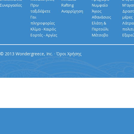
Συνεργασίες
Πριν
Rafting
Νυμφαίο
Μ'αγα
ταξιδέψετε
Αναρρίχηση
Άγιος
Δραστ
Γεν.
Αθανάσιος
μέρες
πληροφορίες
Ελάτη &
Λάτρει
Κλίμα - Καιρός
Περτούλι
πολιτ
Εορτές - Αργίες
Μέτσοβο
Εξερε
© 2013 Wondergreece, Inc. ·
Όροι Χρήσης