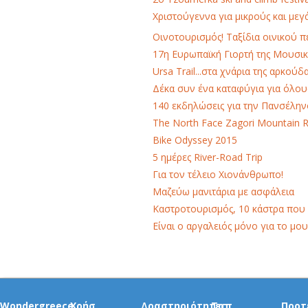
Χριστούγεννα για μικρούς και μεγ
Οινοτουρισμός! Ταξίδια οινικού 
17η Ευρωπαϊκή Γιορτή της Μουσικ
Ursa Trail...στα χνάρια της αρκούδ
Δέκα συν ένα καταφύγια για όλου
140 εκδηλώσεις για την Πανσέλη
Τhe North Face Zagori Mountain 
Bike Odyssey 2015
5 ημέρες River-Road Trip
Για τον τέλειο Χιονάνθρωπο!
Μαζεύω μανιτάρια με ασφάλεια
Καστροτουρισμός, 10 κάστρα που
Είναι ο αργαλειός μόνο για το μου
Wondergreece
Χρήσ.
Δραστηριότητες
Τοπ
Προτ