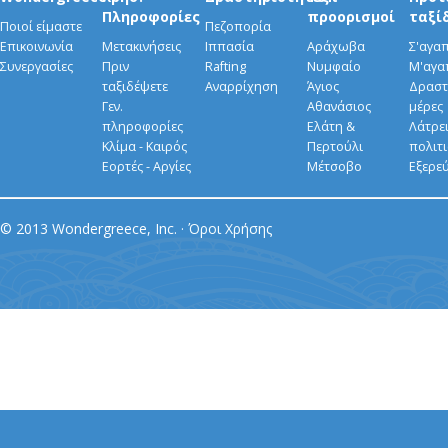
Πληροφορίες
προορισμοί
ταξί
Ποιοί είμαστε
Πεζοπορία
Επικοινωνία
Μετακινήσεις
Ιππασία
Αράχωβα
Σ'αγα
Συνεργασίες
Πριν
Rafting
Νυμφαίο
Μ'αγα
ταξιδέψετε
Αναρρίχηση
Άγιος
Δραστ
Γεν.
Αθανάσιος
μέρες
πληροφορίες
Ελάτη &
Λάτρει
Κλίμα - Καιρός
Περτούλι
πολιτ
Εορτές - Αργίες
Μέτσοβο
Εξερε
© 2013 Wondergreece, Inc. ·
Όροι Χρήσης