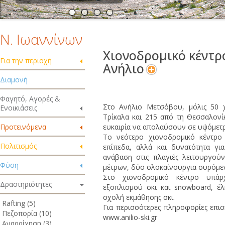
Ν. Ιωαννίνων
Χιονοδρομικό κέντρ
Για την περιοχή
Ανήλιο
Διαμονή
Φαγητό, Αγορές &
Στο Ανήλιο Μετσόβου, μόλις 50 χ
Ενοικιάσεις
Τρίκαλα και 215 από τη Θεσσαλονίκ
Προτεινόμενα
ευκαιρία να απολαύσουν σε υψόμετρ
Το νεότερο χιονοδρομικό κέντρο 
Πολιτισμός
επίπεδα, αλλά και δυνατότητα για
ανάβαση στις πλαγιές λειτουργού
Φύση
μέτρων, δύο ολοκαίνουργια συρόμενα 
Στο χιονοδρομικό κέντρο υπάρχ
Δραστηριότητες
εξοπλισμού σκι και snowboard, έλ
σχολή εκμάθησης σκι.
Rafting (5)
Για περισσότερες πληροφορίες επισ
Πεζοπορία (10)
www.anilio-ski.gr
Αναρρίχηση (3)