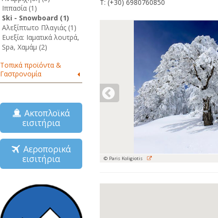
Τ: (+30) 6980760850
Ιππασία (1)
Ski - Snowboard (1)
Αλεξίπτωτο Πλαγιάς (1)
Ευεξία: Ιαματικά λουτρά,
Spa, Χαμάμ (2)
Τοπικά προϊόντα &
Γαστρονομία
Ακτοπλοϊκά
εισιτήρια
Αεροπορικά
εισιτήρια
© Paris Koligiotis