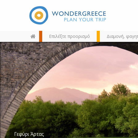
Επιλέξτε προορισμό
Διαμονή, φαγη
Διαλέξτε τον προορισμό σας
από τον χάρτη, την αναζήτηση
ή αλφαβητικά
Άραχθος