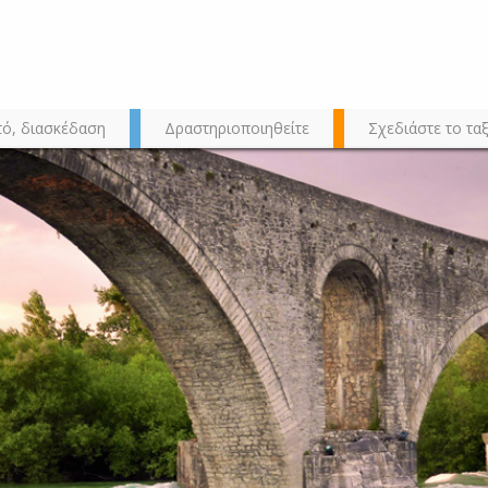
τό, διασκέδαση
Δραστηριοποιηθείτε
Σχεδιάστε το ταξ