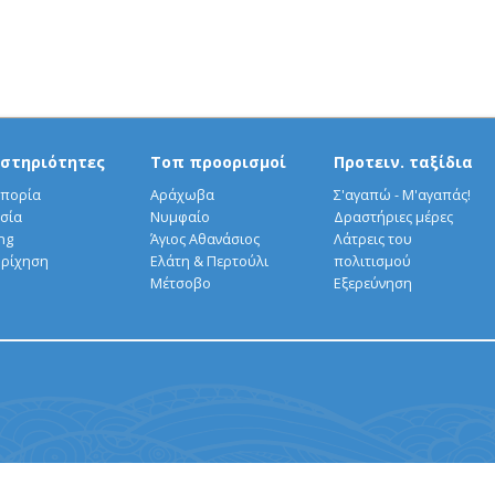
στηριότητες
Τοπ προορισμοί
Προτειν. ταξίδια
πορία
Αράχωβα
Σ'αγαπώ - Μ'αγαπάς!
σία
Νυμφαίο
Δραστήριες μέρες
ng
Άγιος Αθανάσιος
Λάτρεις του
ρίχηση
Ελάτη & Περτούλι
πολιτισμού
Μέτσοβο
Εξερεύνηση