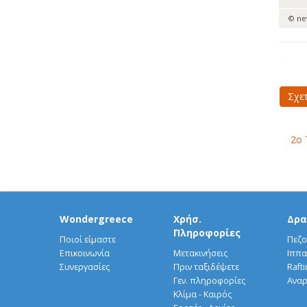
© n
Σχε
2o 
Wondergreece
Χρήσ.
Δρα
Πληροφορίες
Ποιοί είμαστε
Πεζο
Επικοινωνία
Μετακινήσεις
Ιππα
Συνεργασίες
Πριν ταξιδέψετε
Rafti
Γεν. πληροφορίες
Αναρ
Κλίμα - Καιρός