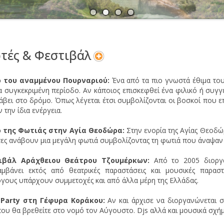
Α
Ν
τές & Φεστιβάλ
ο του αναμμένου Πουρναριού:
Ένα από τα πιο γνωστά έθιμα του
α συγκεκριμένη περίοδο. Αν κάποιος επισκεφθεί ένα φιλικό ή συγγε
νάβει στο δρόμο. Όπως λέγεται έτσι συμβολίζονται οι βοσκοί που 
 την ίδια ενέργεια.
ο της Φωτιάς στην Αγία Θεοδώρα:
Στην ενορία της Αγίας Θεοδώ
τες ανάβουν μια μεγάλη φωτιά συμβολίζοντας τη φωτιά που άναψαν γ
ιβάλ Αράχθειου Θεάτρου Τζουμέρκων:
Από το 2005 διοργα
αμβάνει εκτός από θεατρικές παραστάσεις και μουσικές παρασ
γους υπάρχουν συμμετοχές και από άλλα μέρη της Ελλάδας.
r Party στη Γέφυρα Κοράκου:
Αν και άρχισε να διοργανώνεται σ
που θα βρεθείτε στο νομό τον Αύγουστο. Djs αλλά και μουσικά σχήμ