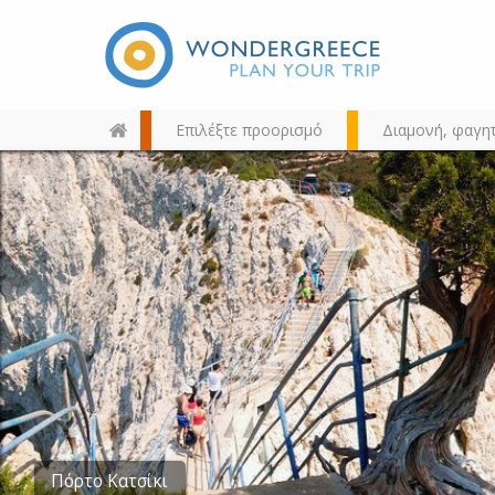
Επιλέξτε προορισμό
Διαμονή, φαγη
Διαλέξτε τον προορισμό σας
από τον χάρτη, την αναζήτηση
ή αλφαβητικά
Νυδρί