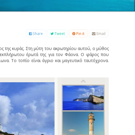
Β
Γ
Δ
Ε
Ζ
Η
Θ
Ι
Κ
Λ
Μ
Ξ
Ο
Π
Ρ
Σ
Τ
Υ
Φ
Χ
Ψ
Ω
Share
Tweet
Pin it
Email
ος της κυράς. Στη μύτη του ακρωτηρίου αυτού, ο μύθος
ανεκπλήρωτου έρωτά της για τον Φάονα. Ο φάρος που
ωνα. Το τοπίο είναι άγριο και μαγευτικό ταυτόχρονα.