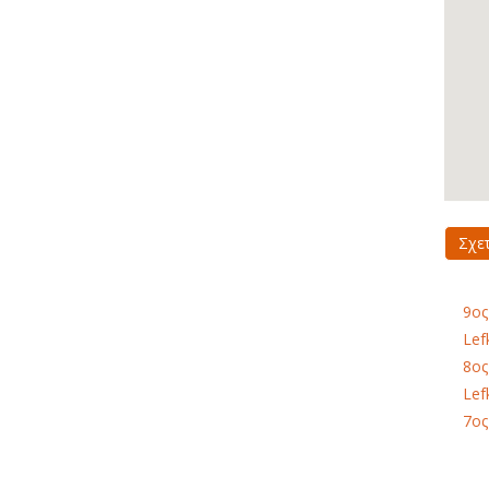
Σχε
9ος
Lef
8ος
Lef
7ος