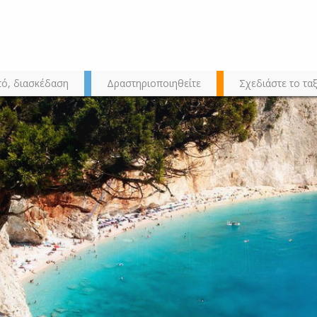
τό, διασκέδαση
Δραστηριοποιηθείτε
Σχεδιάστε το ταξ