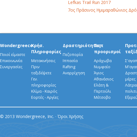
Lefkas Trail Run 2017
7ος Πράσινος Ημιμαραθώνιος Δρό
Wondergreece
Χρήσ.
Δραστηριότητες
Τοπ
Προτ
Πληροφορίες
προορισμοί
ταξί
Ποιοί είμαστε
Πεζοπορία
Επικοινωνία
Μετακινήσεις
Ιππασία
Αράχωβα
Σ'αγα
Συνεργασίες
Πριν
Rafting
Νυμφαίο
Μ'αγα
ταξιδέψετε
Αναρρίχηση
Άγιος
Δραστ
Γεν.
Αθανάσιος
μέρες
πληροφορίες
Ελάτη &
Λάτρει
Κλίμα - Καιρός
Περτούλι
πολιτ
Εορτές - Αργίες
Μέτσοβο
Εξερε
© 2013 Wondergreece, Inc. ·
Όροι Χρήσης