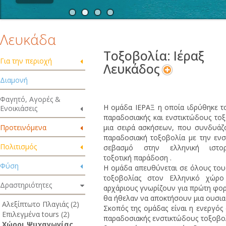
Λευκάδα
Τοξοβολία: Ιέραξ
Για την περιοχή
Λευκάδος
Διαμονή
Φαγητό, Αγορές &
Η ομάδα ΙΕΡΑΞ η οποία ιδρύθηκε το
Ενοικιάσεις
παραδοσιακής και ενστικτώδους το
Προτεινόμενα
μια σειρά ασκήσεων, που συνδυάζο
παραδοσιακή τοξοβολία με την ενσ
Πολιτισμός
σεβασμό στην ελληνική ιστο
τοξοτική παράδοση .
Φύση
Η ομάδα απευθύνεται σε όλους τους
τοξοβολίας στον Ελληνικό χώρο
Δραστηριότητες
αρχάριους γνωρίζουν για πρώτη φορ
θα ήθελαν να αποκτήσουν μια ουσια
Αλεξίπτωτο Πλαγιάς (2)
Σκοπός της ομάδας είναι η ενεργός
Επιλεγμένα tours (2)
παραδοσιακής ενστικτώδους τοξοβολ
Χώροι Ψυχαγωγίας