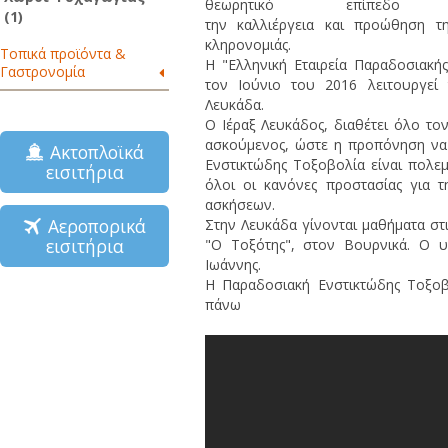
θεωρητικό επίπε
(1)
την καλλιέργεια και προώθηση τη
κληρονομιάς.
Τοπικά προϊόντα &
Η "Ελληνική Εταιρεία Παραδοσιακή
Γαστρονομία
τον Ιούνιο του 2016 λειτουργεί
Λευκάδα.
Ο Ιέραξ Λευκάδος, διαθέτει όλο το
ασκούμενος, ώστε η προπόνηση να 
Ακτοπλοϊκά
Ενστικτώδης Τοξοβολία είναι πολεμ
εισιτήρια
όλοι οι κανόνες προστασίας για 
ασκήσεων.
Αεροπορικά
Στην Λευκάδα γίνονται μαθήματα στ
εισιτήρια
"Ο Τοξότης", στον Βουρνικά. Ο υ
Ιωάννης.
Η Παραδοσιακή Ενστικτώδης Τοξοβ
πάνω