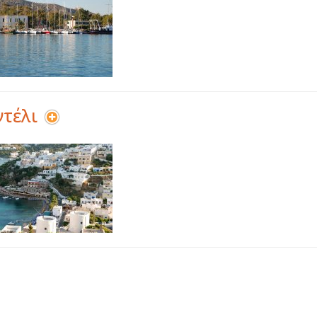
ντέλι