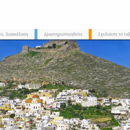
τό, διασκέδαση
Δραστηριοποιηθείτε
Σχεδιάστε το ταξ