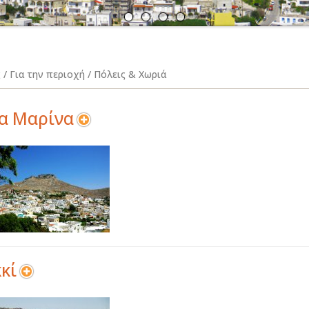
Α
Ν
 / Για την περιοχή / Πόλεις & Χωριά
α Μαρίνα
κί