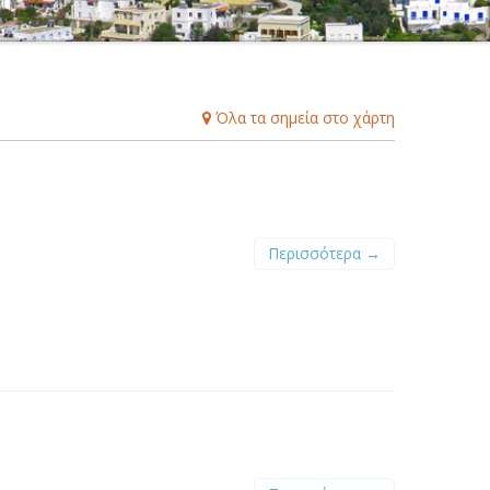
Β
Γ
Δ
Ε
Ζ
Η
Θ
Ι
Κ
Λ
Μ
Ξ
Ο
Π
Ρ
Σ
Τ
Υ
Φ
Χ
Ψ
Ω
Όλα τα σημεία στο χάρτη
Περισσότερα →