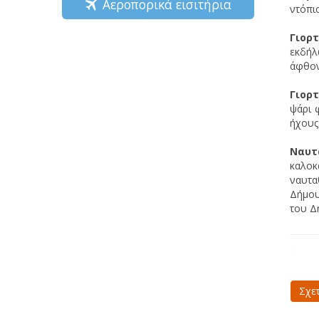
Αεροπορικά εισιτήρια
ντόπι
Γιορ
εκδήλ
άφθον
Γιορ
ψάρι 
ήχους
Ναυτ
καλοκ
ναυτα
Δήμου
του 
Σχε