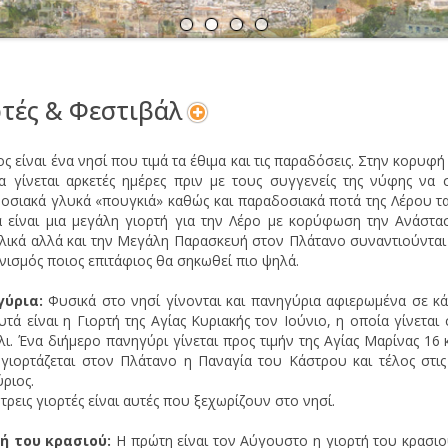
Α
Ν
τές & Φεστιβάλ
ς είναι ένα νησί που τιμά τα έθιμα και τις παραδόσεις. Στην κορυφ
α γίνεται αρκετές ημέρες πριν με τους συγγενείς της νύφης να 
οσιακά γλυκά «πουγκιά» καθώς και παραδοσιακά ποτά της Λέρου τ
 είναι μια μεγάλη γιορτή για την Λέρο με κορύφωση την Ανάστασ
λικά αλλά και την Μεγάλη Παρασκευή στον Πλάτανο συναντιούνται στη
νισμός ποιος επιτάφιος θα σηκωθεί πιο ψηλά.
γύρια:
Φυσικά στο νησί γίνονται και πανηγύρια αφιερωμένα σε κά
υτά είναι η Γιορτή της Αγίας Κυριακής τον Ιούνιο, η οποία γίνεται
λι. Ένα διήμερο πανηγύρι γίνεται προς τιμήν της Αγίας Μαρίνας 16 
γιορτάζεται στον Πλάτανο η Παναγία του Κάστρου και τέλος στι
ριος.
τρεις γιορτές είναι αυτές που ξεχωρίζουν στο νησί.
ή του κρασιού:
Η πρώτη είναι τον Αύγουστο η γιορτή του κρασι