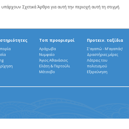
 υπάρχουν Σχετικά Άρθρα για αυτή την περιοχή αυτή τη στιγμή.
στηριότητες
Τοπ προορισμοί
Προτειν. ταξίδια
πορία
Αράχωβα
Σ'αγαπώ - Μ'αγαπάς!
σία
Νυμφαίο
Δραστήριες μέρες
ng
Άγιος Αθανάσιος
Λάτρεις του
ρίχηση
Ελάτη & Περτούλι
πολιτισμού
Μέτσοβο
Εξερεύνηση