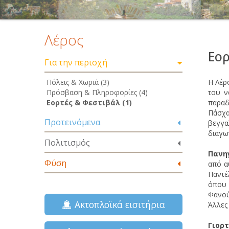
Λέρος
Εορ
Για την περιοχή
Πόλεις & Χωριά (3)
Η Λέρο
Πρόσβαση & Πληροφορίες (4)
του ν
Εορτές & Φεστιβάλ (1)
παραδ
Πάσχα
Προτεινόμενα
βεγγα
διαγω
Πολιτισμός
Πανη
Φύση
από α
Παντέ
όπου 
Φανού
Ακτοπλοϊκά εισιτήρια
Άλλες 
Γιορτ