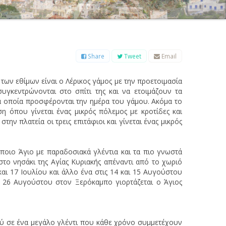
Β
Γ
Δ
Ε
Ζ
Η
Θ
Ι
Κ
Λ
Μ
Ξ
Ο
Π
Ρ
Σ
Τ
Υ
Φ
Χ
Ψ
Ω
Share
Tweet
Email
ή των εθίμων είναι ο Λέρικος γάμος με την προετοιμασία
συγκεντρώνονται στο σπίτι της και να ετοιμάζουν τα
α οποία προσφέρονται την ημέρα του γάμου. Ακόμα το
η όπου γίνεται ένας μικρός πόλεμος με κροτίδες και
ν πλατεία οι τρεις επιτάφιοι και γίνεται ένας μικρός
ποιο Άγιο με παραδοσιακά γλέντια και τα πιο γνωστά
 στο νησάκι της Αγίας Κυριακής απέναντι από το χωριό
και 17 Ιουλίου και άλλο ένα στις 14 και 15 Αυγούστου
ς 26 Αυγούστου στον Ξερόκαμπο γιορτάζεται ο Άγιος
ού σε ένα μεγάλο γλέντι που κάθε χρόνο συμμετέχουν