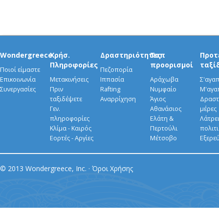
Wondergreece
Χρήσ.
Δραστηριότητες
Τοπ
Προτ
Πληροφορίες
προορισμοί
ταξί
Ποιοί είμαστε
Πεζοπορία
Επικοινωνία
Μετακινήσεις
Ιππασία
Αράχωβα
Σ'αγα
Συνεργασίες
Πριν
Rafting
Νυμφαίο
Μ'αγα
ταξιδέψετε
Αναρρίχηση
Άγιος
Δραστ
Γεν.
Αθανάσιος
μέρες
πληροφορίες
Ελάτη &
Λάτρει
Κλίμα - Καιρός
Περτούλι
πολιτ
Εορτές - Αργίες
Μέτσοβο
Εξερε
© 2013 Wondergreece, Inc. ·
Όροι Χρήσης