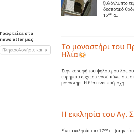
ξυλόγλυπτο τέ
δεσποτικό θρόν
ου
16
αι.
Γραφτείτε στο
newsletter μας
Το μοναστήρι του 
Ηλία
Στην κορυφή του ψηλότερου λόφου ,
ευρήματα αρχαίου ναού πάνω στα οπ
μοναστήρι. Η θέα είναι υπέροχη.
Η εκκλησία του Αγ. 
ου
Είναι εκκλησία του 17
αι. (στην εί