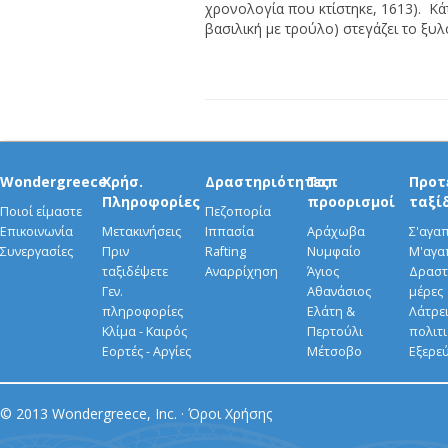
χρονολογία που κτίστηκε, 1613). Κά
βασιλική με τρούλο) στεγάζει το ξυλ
Wondergreece
Χρήσ.
Δραστηριότητες
Τοπ
Προτ
Πληροφορίες
προορισμοί
ταξί
Ποιοί είμαστε
Πεζοπορία
Επικοινωνία
Μετακινήσεις
Ιππασία
Αράχωβα
Σ'αγα
Συνεργασίες
Πριν
Rafting
Νυμφαίο
Μ'αγα
ταξιδέψετε
Αναρρίχηση
Άγιος
Δραστ
Γεν.
Αθανάσιος
μέρες
πληροφορίες
Ελάτη &
Λάτρει
Κλίμα - Καιρός
Περτούλι
πολιτ
Εορτές - Αργίες
Μέτσοβο
Εξερε
© 2013 Wondergreece, Inc. ·
Όροι Χρήσης