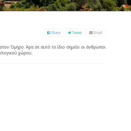
Β
Γ
Δ
Ε
Ζ
Η
Θ
Ι
Κ
Λ
Μ
Ξ
Ο
Π
Ρ
Σ
Τ
Υ
Φ
Χ
Ψ
Ω
Share
Tweet
Email
στον Όμηρο. Άρα σε αυτό το ίδιο σημείο οι άνθρωποι
ιολογικού χώρου.