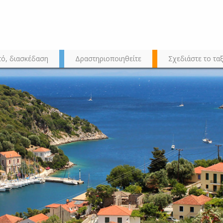
τό, διασκέδαση
Δραστηριοποιηθείτε
Σχεδιάστε το ταξ