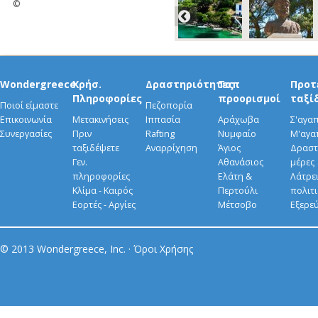
©
Wondergreece
Χρήσ.
Δραστηριότητες
Τοπ
Προτ
Πληροφορίες
προορισμοί
ταξί
Ποιοί είμαστε
Πεζοπορία
Επικοινωνία
Μετακινήσεις
Ιππασία
Αράχωβα
Σ'αγα
Συνεργασίες
Πριν
Rafting
Νυμφαίο
Μ'αγα
ταξιδέψετε
Αναρρίχηση
Άγιος
Δραστ
Γεν.
Αθανάσιος
μέρες
πληροφορίες
Ελάτη &
Λάτρει
Κλίμα - Καιρός
Περτούλι
πολιτ
Εορτές - Αργίες
Μέτσοβο
Εξερε
© 2013 Wondergreece, Inc. ·
Όροι Χρήσης