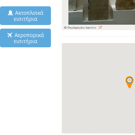
Ακτοπλοϊκά
εισιτήρια
© Poulopoulos Ioannis
Αεροπορικά
εισιτήρια