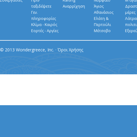
Συνεργασίες
Πριν
Rafting
Νυμφαίο
Μ'αγα
ταξιδέψετε
Αναρρίχηση
Άγιος
Δραστ
Γεν.
Αθανάσιος
μέρες
πληροφορίες
Ελάτη &
Λάτρει
Κλίμα - Καιρός
Περτούλι
πολιτ
Εορτές - Αργίες
Μέτσοβο
Εξερε
© 2013 Wondergreece, Inc. ·
Όροι Χρήσης