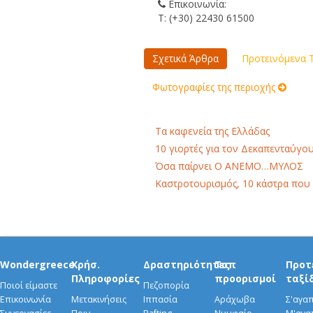
Επικοινωνία:
Τ: (+30) 22430 61500
Σχετικά Άρθρα
Προτεινόμενα Τ
Φωτογραφίες της περιοχής
Τα καφενεία της Ελλάδας
10 γιορτές για τον Δεκαπενταύγο
Όσα παίρνει Ο ΑΝΕΜΟ…ΜΥΛΟΣ
Καστροτουρισμός, 10 κάστρα που
Wondergreece
Χρήσ.
Δραστηριότητες
Τοπ
Προτ
Πληροφορίες
προορισμοί
ταξί
Ποιοί είμαστε
Πεζοπορία
Επικοινωνία
Μετακινήσεις
Ιππασία
Αράχωβα
Σ'αγα