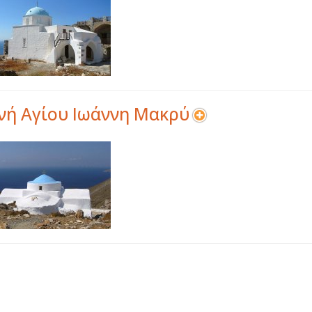
ή Αγίου Ιωάννη Μακρύ