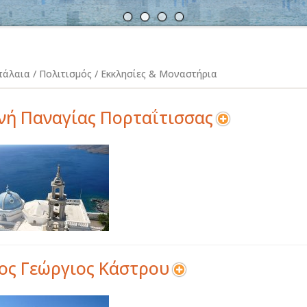
Α
Ν
άλαια / Πολιτισμός / Εκκλησίες & Μοναστήρια
ή Παναγίας Πορταΐτισσας
ος Γεώργιος Κάστρου