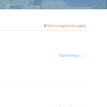
Β
Γ
Δ
Ε
Ζ
Η
Θ
Ι
Κ
Λ
Μ
Ξ
Ο
Π
Ρ
Σ
Τ
Υ
Φ
Χ
Ψ
Ω
Όλα τα σημεία στο χάρτη
Περισσότερα →