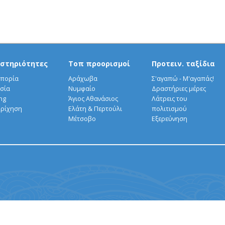
στηριότητες
Τοπ προορισμοί
Προτειν. ταξίδια
πορία
Αράχωβα
Σ'αγαπώ - Μ'αγαπάς!
σία
Νυμφαίο
Δραστήριες μέρες
ng
Άγιος Αθανάσιος
Λάτρεις του
ρίχηση
Ελάτη & Περτούλι
πολιτισμού
Μέτσοβο
Εξερεύνηση