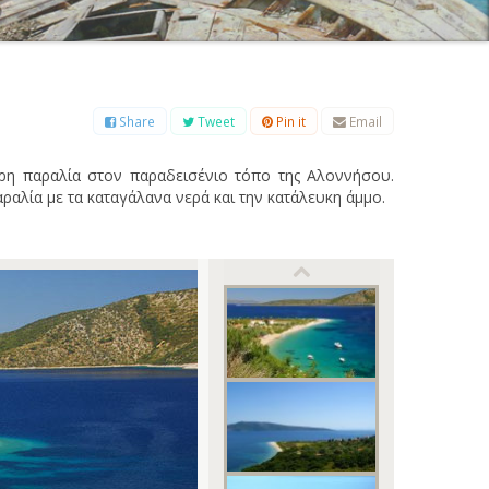
Β
Γ
Δ
Ε
Ζ
Η
Θ
Ι
Κ
Λ
Μ
Ξ
Ο
Π
Ρ
Σ
Τ
Υ
Φ
Χ
Ψ
Ω
Share
Tweet
Pin it
Email
ερη παραλία στον παραδεισένιο τόπο της Αλοννήσου.
αραλία με τα καταγάλανα νερά και την κατάλευκη άμμο.