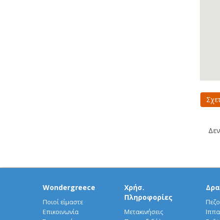
Σχε
Δεν
Wondergreece
Χρήσ.
Δρα
Πληροφορίες
Ποιοί είμαστε
Πεζο
Επικοινωνία
Μετακινήσεις
Ιππα