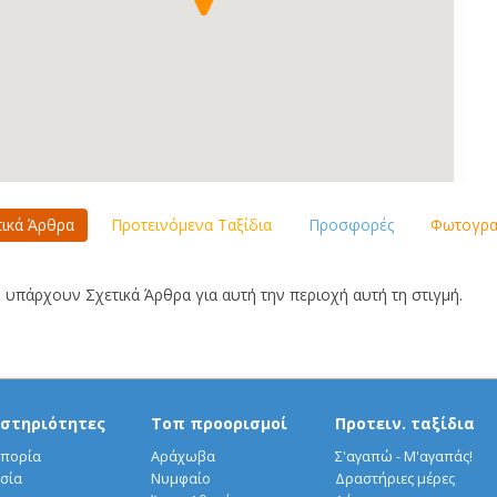
τικά Άρθρα
Προτεινόμενα Ταξίδια
Προσφορές
Φωτογραφ
 υπάρχουν Σχετικά Άρθρα για αυτή την περιοχή αυτή τη στιγμή.
στηριότητες
Τοπ προορισμοί
Προτειν. ταξίδια
πορία
Αράχωβα
Σ'αγαπώ - Μ'αγαπάς!
σία
Νυμφαίο
Δραστήριες μέρες