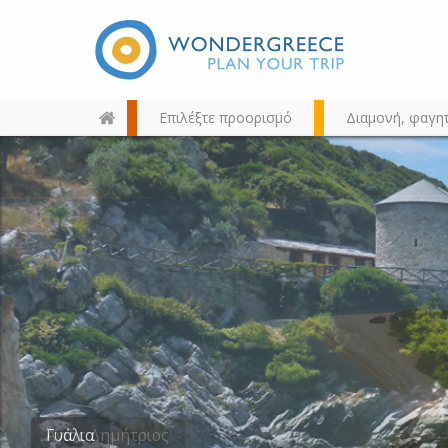
Επιλέξτε προορισμό
Διαμονή, φαγη
Διαλέξτε τον προορισμό σας
από τον χάρτη, την αναζήτηση
ή αλφαβητικά
Άγιος Δημήτριος